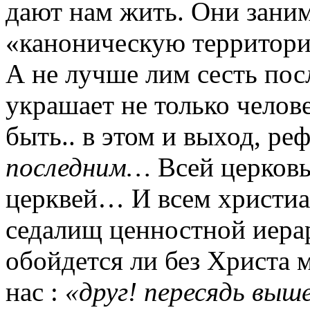
дают нам жить. Они зани
«каноническую территори
А не лучше лим сесть п
украшает не только чело
быть.. в этом и выход, р
последним…
Всей церков
церквей… И всем христиа
седалищ ценностной иер
обойдется ли без Христа 
нас :
«друг! пересядь выш