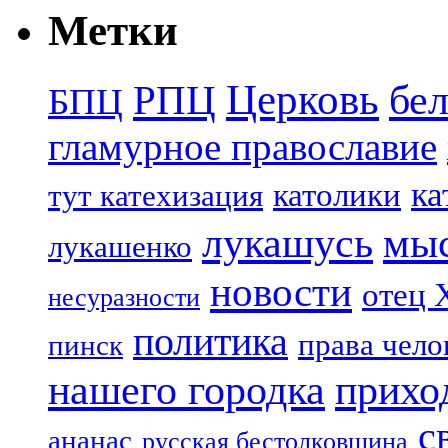
Метки
Церковь
бе
РПЦ
БПЦ
гламурное православие
ка
католики
тут катехизация
лукашусь
мы
лукашенко
новости
отец 
несуразности
политика
права чело
пинск
нашего городка
прихо
с
ананас
русская бестолковщина