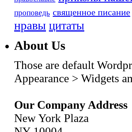
священное писание
проповедь
нравы
цитаты
About Us
Those are default Wordpr
Appearance > Widgets an
Our Company Address
New York Plaza
NY 10004