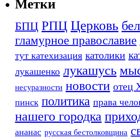
Метки
Церковь
бе
РПЦ
БПЦ
гламурное православие
ка
католики
тут катехизация
лукашусь
мы
лукашенко
новости
отец 
несуразности
политика
права чело
пинск
нашего городка
прихо
с
ананас
русская бестолковщина