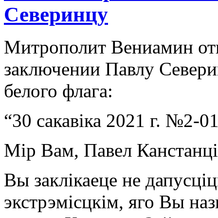
Северинцу
Митрополит Вениамин от
заключении Павлу Севери
белого флага:
“30 сакавіка 2021 г. №2-0
Мір Вам, Павел Канстанці
Вы заклікаеце не дапусціц
экстрэмісцкім, яго Вы на