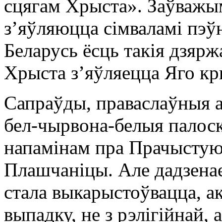
сцягам Хрыста». Заўважым,
з’яўляюцца сімваламі пэўн
Беларусь ёсць такія дзяр
Хрыста з’яўляецца Яго кры
Сапраўды, праваслаўныя а
бел-чырвона-белыя палоск
напамінам пра Прачыстую 
Плашчаніцы. Але дадзенае
стала выкарыстоўвацца, а
выпадку, не з рэлігійнай, 