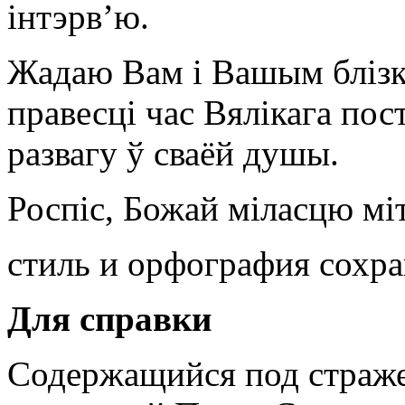
інтэрв’ю.
Жадаю Вам і Вашым блізк
правесці час Вялікага пос
развагу ў сваёй душы.
Роспіс, Божай міласцю м
стиль и орфография сохр
Для справки
Содержащийся под страже