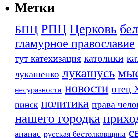
Метки
Церковь
бе
РПЦ
БПЦ
гламурное православие
ка
католики
тут катехизация
лукашусь
мы
лукашенко
новости
отец 
несуразности
политика
права чело
пинск
нашего городка
прихо
с
ананас
русская бестолковщина