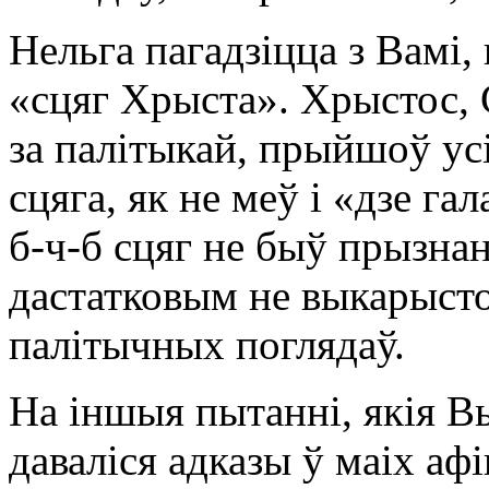
Нельга пагадзіцца з Вамі
«сцяг Хрыста». Хрыстос, 
за палітыкай, прыйшоў усі
сцяга, як не меў і «дзе га
б-ч-б сцяг не быў прызна
дастатковым не выкарыст
палітычных поглядаў.
На іншыя пытанні, якія В
даваліся адказы ў маіх а