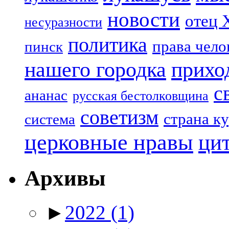
новости
отец 
несуразности
политика
права чело
пинск
нашего городка
прихо
с
ананас
русская бестолковщина
советизм
страна к
система
церковные нравы
ци
Архивы
►
2022
(1)