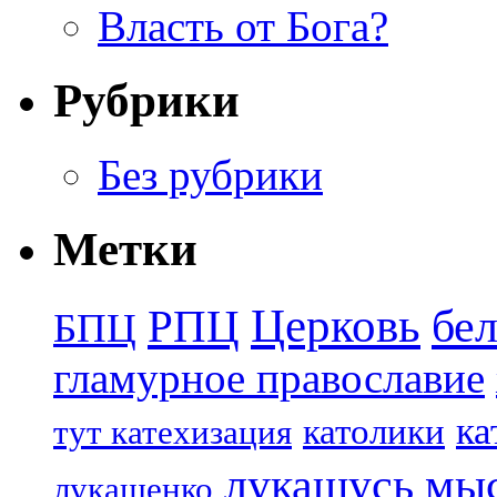
Власть от Бога?
Рубрики
Без рубрики
Метки
Церковь
бе
РПЦ
БПЦ
гламурное православие
ка
католики
тут катехизация
лукашусь
мы
лукашенко