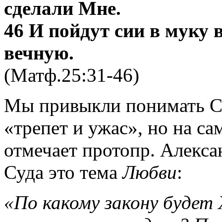
сделали Мне.
46 И пойдут сии в муку 
вечную.
(Матф.25:31-46)
Мы привыкли понимать С
«трепет и ужас», но на са
отмечает протопр. Алекс
Суда это тема
Любви
:
«По какомy законy бyдет 