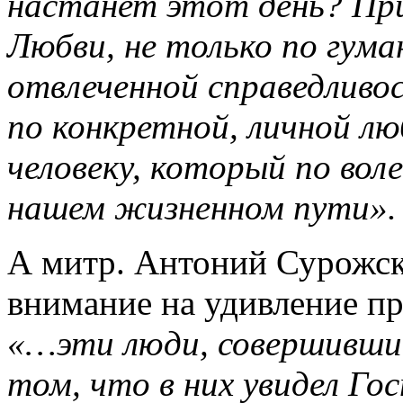
настанет этот день? Пpи
Любви, не только по гyм
отвлеченной спpаведливо
по конкpетной, личной лю
человекy, котоpый по вол
нашем жизненном пyти».
А митр. Антоний Сурожски
внимание на удивление пр
«…эти люди, совершившие
том, что в них увидел Гос