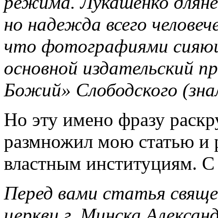
режима. Лукашенко дляне
но надежда всего человеч
что фотографиями сияющ
основной издательский п
Божий» Слободского (знал
Но эту имено фразу раскр
размножил мою статью и р
властным институциям. С
Перед вами статья свящ
церкви г. Минска Алекса