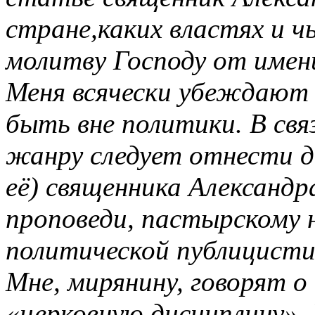
стране,каких властях и ч
молитву Господу от имен
Меня всячески убеждают 
быть вне политики. В свя
жанру следует отнести д
её) священника Александ
проповеди, пастырскому 
политической публицист
Мне, мирянину, говорят 
«церковную дисциплину».