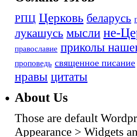
Церковь
беларусь
РПЦ
не-Це
лукашусь
мысли
приколы нашег
православие
священное писание
проповедь
нравы
цитаты
About Us
Those are default Wordpr
Appearance > Widgets an