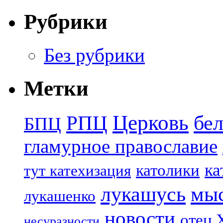
Рубрики
Без рубрики
Метки
Церковь
бе
РПЦ
БПЦ
гламурное православие
ка
католики
тут катехизация
лукашусь
мы
лукашенко
новости
отец 
несуразности