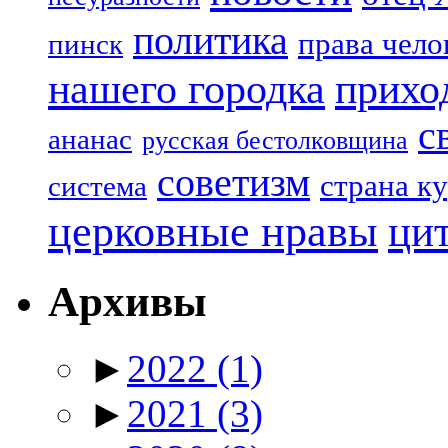
политика
права чело
пинск
нашего городка
прихо
с
ананас
русская бестолковщина
советизм
страна к
система
церковные нравы
ци
Архивы
►
2022
(1)
►
2021
(3)