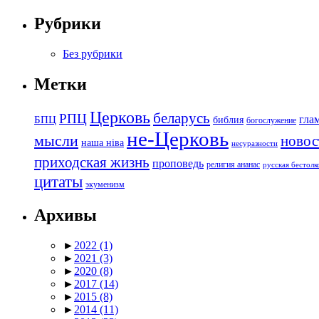
Рубрики
Без рубрики
Метки
Церковь
беларусь
РПЦ
БПЦ
гла
библия
богослужение
не-Церковь
мысли
новос
наша ніва
несуразности
приходская жизнь
проповедь
религия ананас
русская бестол
цитаты
экуменизм
Архивы
►
2022
(1)
►
2021
(3)
►
2020
(8)
►
2017
(14)
►
2015
(8)
►
2014
(11)