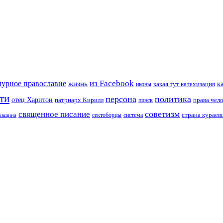
из Facebook
мурное православие
жизнь
к
какая тут катехизация
иконы
ти
персона
политика
отец Харитон
патриарх Кирилл
права чел
пинск
советизм
священное писание
страна курае
сектоборцы
система
ковщина