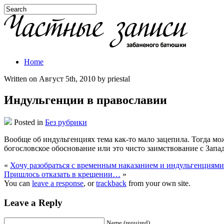
Home
Written on Август 5th, 2010 by priestal
Индульгенции в православии
Posted in
Без рубрики
Вообще об индульгенциях тема как-то мало зацепила. Тогда мо
богословское обоснование или это чисто заимствование с Запа
«
Хочу разобраться с временным наказанием и индульгенциями
Пришлось отказать в крещении…
»
You can
leave a response
, or
trackback
from your own site.
Leave a Reply
Name (required)