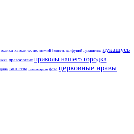
лукашусь
католичество
атолики
конфуций
лукашенко
квитней беларусь
приколы нашего городка
православие
овека
церковные нравы
таинства
вщина
фото
тоталитаризм