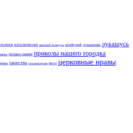
лукашусь
католичество
атолики
конфуций
лукашенко
квитней беларусь
приколы нашего городка
православие
овека
церковные нравы
таинства
вщина
фото
тоталитаризм