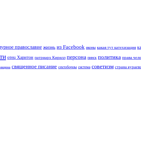
из Facebook
мурное православие
жизнь
к
какая тут катехизация
иконы
ти
персона
политика
отец Харитон
патриарх Кирилл
права чел
пинск
советизм
священное писание
страна курае
сектоборцы
система
ковщина