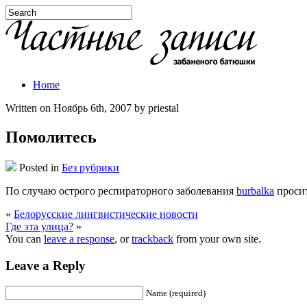
Home
Written on Ноябрь 6th, 2007 by priestal
Помолитесь
Posted in
Без рубрики
По случаю острого респираторного заболевания
burbalka
просит
«
Белорусские лингвистические новости
Где эта улица?
»
You can
leave a response
, or
trackback
from your own site.
Leave a Reply
Name (required)