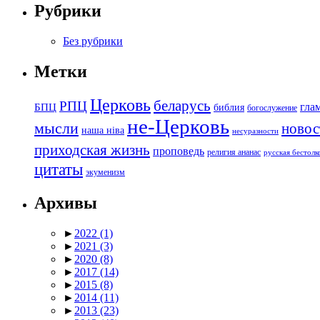
Рубрики
Без рубрики
Метки
Церковь
беларусь
РПЦ
БПЦ
гла
библия
богослужение
не-Церковь
мысли
новос
наша ніва
несуразности
приходская жизнь
проповедь
религия ананас
русская бестол
цитаты
экуменизм
Архивы
►
2022
(1)
►
2021
(3)
►
2020
(8)
►
2017
(14)
►
2015
(8)
►
2014
(11)
►
2013
(23)