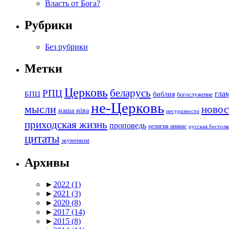
Власть от Бога?
Рубрики
Без рубрики
Метки
Церковь
беларусь
РПЦ
БПЦ
гла
библия
богослужение
не-Церковь
мысли
новос
наша ніва
несуразности
приходская жизнь
проповедь
религия ананас
русская бестол
цитаты
экуменизм
Архивы
►
2022
(1)
►
2021
(3)
►
2020
(8)
►
2017
(14)
►
2015
(8)