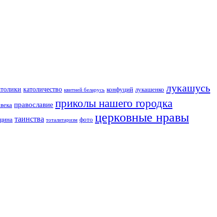
лукашусь
католичество
атолики
конфуций
лукашенко
квитней беларусь
приколы нашего городка
православие
овека
церковные нравы
таинства
вщина
фото
тоталитаризм