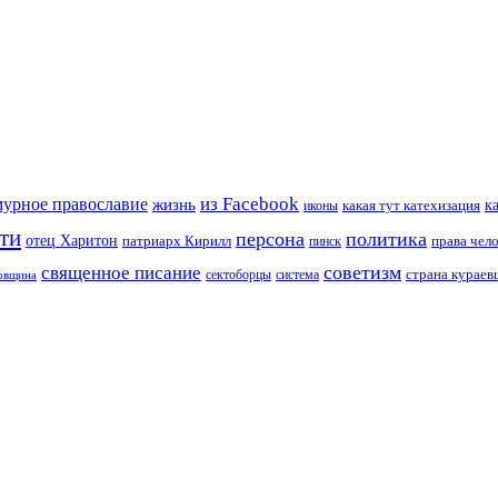
из Facebook
мурное православие
жизнь
к
какая тут катехизация
иконы
ти
персона
политика
отец Харитон
патриарх Кирилл
права чел
пинск
советизм
священное писание
страна курае
сектоборцы
система
ковщина