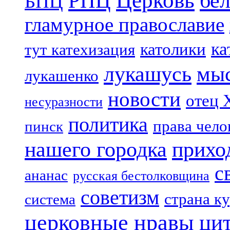
Церковь
бе
РПЦ
БПЦ
гламурное православие
ка
католики
тут катехизация
лукашусь
мы
лукашенко
новости
отец 
несуразности
политика
права чело
пинск
нашего городка
прихо
с
ананас
русская бестолковщина
советизм
страна к
система
церковные нравы
ци