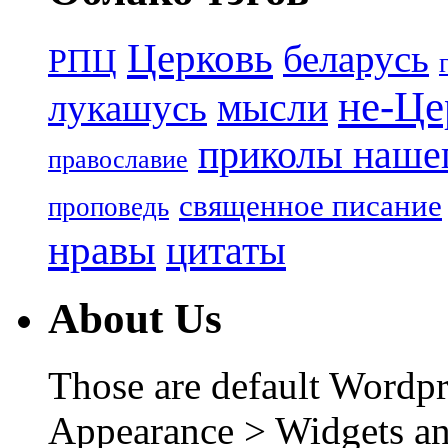
Церковь
беларусь
РПЦ
не-Це
лукашусь
мысли
приколы нашег
православие
священное писание
проповедь
нравы
цитаты
About Us
Those are default Wordpr
Appearance > Widgets an