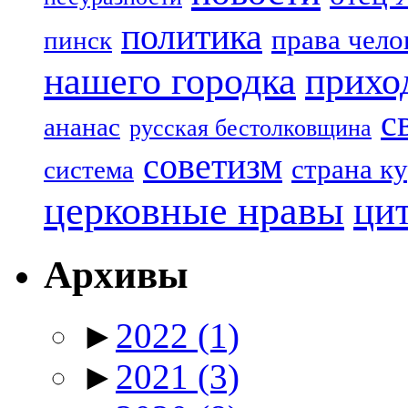
политика
права чело
пинск
нашего городка
прихо
с
ананас
русская бестолковщина
советизм
страна к
система
церковные нравы
ци
Архивы
►
2022
(1)
►
2021
(3)