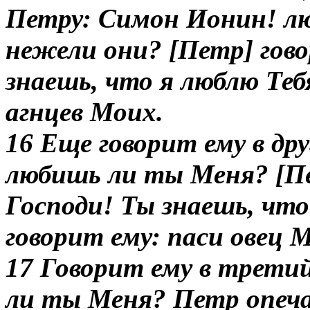
Петру: Симон Ионин! л
нежели они? [Петр] гово
знаешь, что я люблю Тебя
агнцев Моих.
16 Еще говорит ему в др
любишь ли ты Меня? [Пе
Господи! Ты знаешь, что
говорит ему: паси овец 
17 Говорит ему в трети
ли ты Меня? Петр опеча