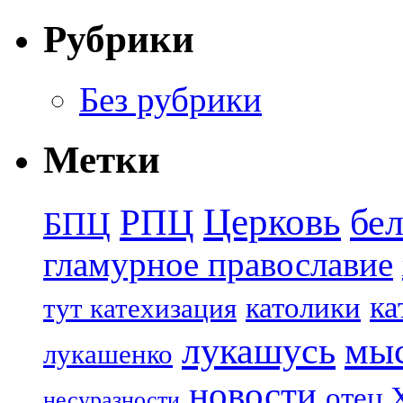
Рубрики
Без рубрики
Метки
Церковь
бе
РПЦ
БПЦ
гламурное православие
ка
католики
тут катехизация
лукашусь
мы
лукашенко
новости
отец 
несуразности