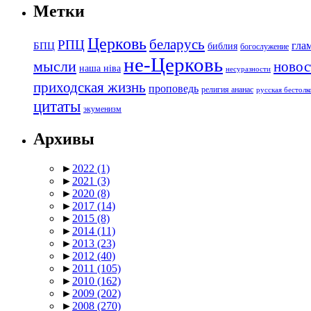
Метки
Церковь
беларусь
РПЦ
БПЦ
гла
библия
богослужение
не-Церковь
мысли
новос
наша ніва
несуразности
приходская жизнь
проповедь
религия ананас
русская бестол
цитаты
экуменизм
Архивы
►
2022
(1)
►
2021
(3)
►
2020
(8)
►
2017
(14)
►
2015
(8)
►
2014
(11)
►
2013
(23)
►
2012
(40)
►
2011
(105)
►
2010
(162)
►
2009
(202)
►
2008
(270)