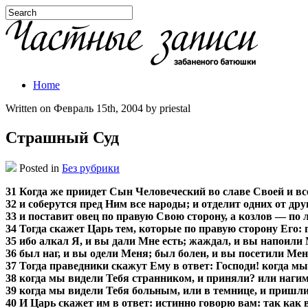
Home
Written on Февраль 15th, 2004 by priestal
Страшный Суд
Posted in
Без рубрики
31 Когда же приидет Сын Человеческий во славе Своей и вс
32 и соберутся пред Ним все народы; и отделит одних от дру
33 и поставит овец по правую Свою сторону, а козлов — по 
34 Тогда скажет Царь тем, которые по правую сторону Его:
35 ибо алкал Я, и вы дали Мне есть; жаждал, и вы напоил
36 был наг, и вы одели Меня; был болен, и вы посетили Ме
37 Тогда праведники скажут Ему в ответ: Господи! когда 
38 когда мы видели Тебя странником, и приняли? или нагим
39 когда мы видели Тебя больным, или в темнице, и пришли
40 И Царь скажет им в ответ: истинно говорю вам: так как 