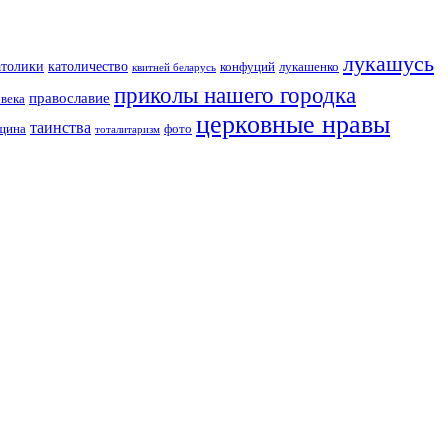
лукашусь
католичество
атолики
конфуций
лукашенко
квитней беларусь
приколы нашего городка
православие
овека
церковные нравы
таинства
вщина
фото
тоталитаризм