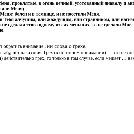
 Меня, проклятые, в огонь вечный, уготованный диаволу и анг
поили Меня;
 Меня; болен и в темнице, и не посетили Меня.
ели Тебя алчущим, или жаждущим, или странником, или нагим
 не сделали этого одному из сих меньших, то не сделали Мне.
ю.
ни слова о грехе
ит обратить внимание..
.
 табу, нет наказания. Грех (в истинном понимании) — это не сд
ействительно грех, то только в том случае, если мешает … накор