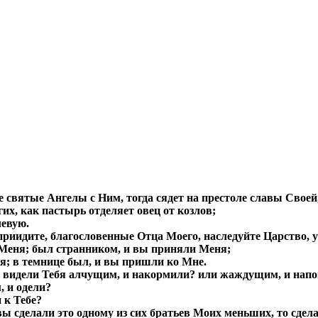
е святые Ангелы с Ним, тогда сядет на престоле славы Своей
гих, как пастырь отделяет овец от козлов;
левую.
 приидите, благословенные Отца Моего, наследуйте Царство, у
и Меня; был странником, и вы приняли Меня;
ня; в темнице был, и вы пришли ко Мне.
мы видели Тебя алчущим, и накормили? или жаждущим, и нап
, и одели?
 к Тебе?
вы сделали это одному из сих братьев Моих меньших, то сдел