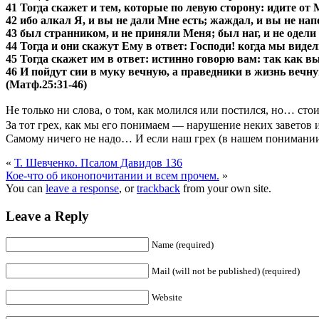
41 Тогда скажет и тем, которые по левую сторону: идите от
42 ибо алкал Я, и вы не дали Мне есть; жаждал, и вы не на
43 был странником, и не приняли Меня; был наг, и не одели
44 Тогда и они скажут Ему в ответ: Господи! когда мы вид
45 Тогда скажет им в ответ: истинно говорю вам: так как вы
46 И пойдут сии в муку вечную, а праведники в жизнь вечну
(Матф.25:31-46)
Не только ни слова, о том, как молился или постился, но… сто
За тот грех, как мы его понимаем — нарушение неких заветов и
Самому ничего не надо… И если наш грех (в нашем понимании) д
«
Т. Шевченко. Псалом Давидов 136
Кое-что об иконопочитании и всем прочем.
»
You can
leave a response
, or
trackback
from your own site.
Leave a Reply
Name (required)
Mail (will not be published) (required)
Website