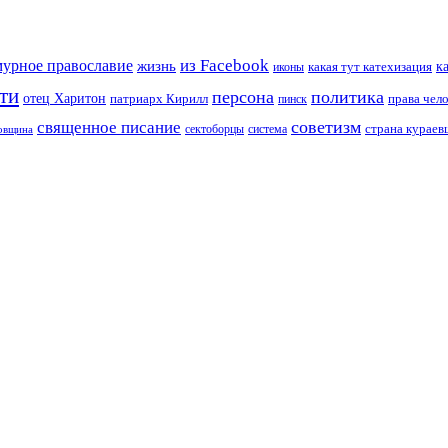
из Facebook
мурное православие
жизнь
к
какая тут катехизация
иконы
ти
персона
политика
отец Харитон
патриарх Кирилл
права чел
пинск
советизм
священное писание
страна курае
сектоборцы
система
ковщина