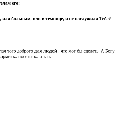
елам его:
, или больным, или в темнице, и не послужили Тебе?
для людей
елал того доброго
, что мог бы сделать. А Богу
мить.. посетить.. и т. п.