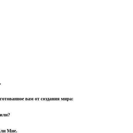
,
готованное вам от создания мира:
оили?
али Мне.