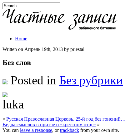
Home
Written on Апрель 19th, 2013 by priestal
Без слов
Posted in
Без рубрики
«
Русская Православная Церковь. 25-й год без гонений…
Ведра смыслов в притче о «крестном отце»
»
You can
leave a response
, or
trackback
from your own site.