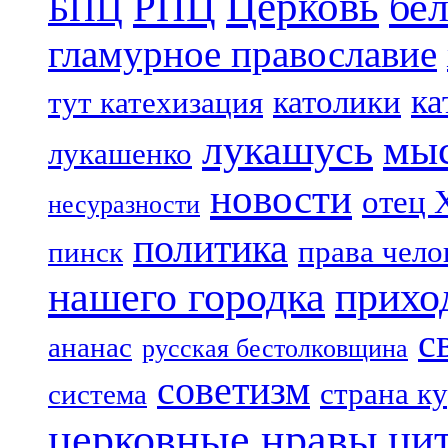
Церковь
бе
РПЦ
БПЦ
гламурное православие
ка
католики
тут катехизация
лукашусь
мы
лукашенко
новости
отец 
несуразности
политика
права чело
пинск
нашего городка
прихо
с
ананас
русская бестолковщина
советизм
страна к
система
церковные нравы
ци