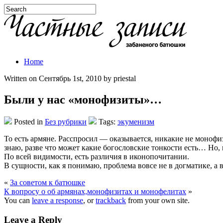
Home
Written on Сентябрь 1st, 2010 by priestal
Были у нас «монофизиты»…
Posted in
Без рубрики
Tags:
экуменизм
То есть армяне. Расспросил — оказывается, никакие не монофи
знаю, разве что может какие богословские тонкости есть… Но, 
По всей видимости, есть различия в иконопочитании.
В сущности, как я понимаю, проблема вовсе не в догматике, а в
«
За советом к батюшке
К вопросу о об армянах,монофизитах и монофелитах
»
You can
leave a response
, or
trackback
from your own site.
Leave a Reply