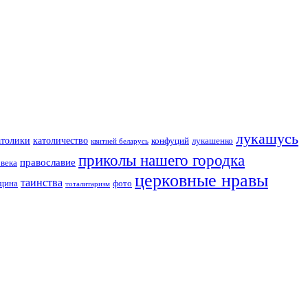
лукашусь
католичество
атолики
конфуций
лукашенко
квитней беларусь
приколы нашего городка
православие
овека
церковные нравы
таинства
вщина
фото
тоталитаризм