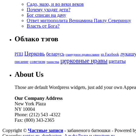
Садо, мазо, и во веки веков
Почему уходят дети?
Бог списан на дачу
Ответ митрополита Вениамина Павлу Северинцу
Власть от Бога?
Облако тэгов
Церковь
беларусь
лукаш
РПЦ
из Facebook
гламурное православие
церковные нравы
цитаты
советизм
писание
таинства
About Us
Those are default Wordpress widgets, just add your own Appea
Our Company Address
New York Plaza
NY 10004
Phone: (212) 543 -4322
Fax: (800) 343-2365
Copyright ©
Частные записи
- забаненого батюшки - Powered 
Спасибо:
rantac.ru
,
duphaston
,
АльфаЛеди
и
structum.ru