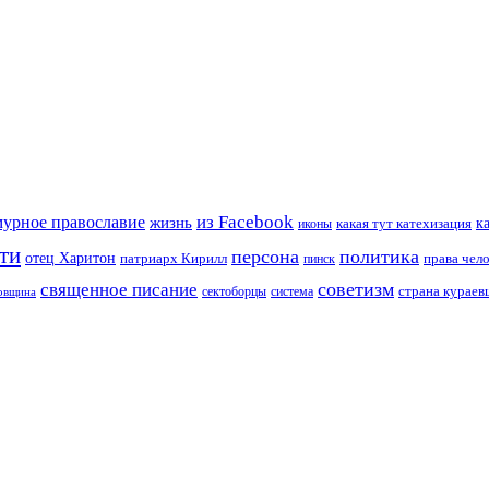
из Facebook
мурное православие
жизнь
к
какая тут катехизация
иконы
ти
персона
политика
отец Харитон
патриарх Кирилл
права чел
пинск
советизм
священное писание
страна курае
сектоборцы
система
ковщина