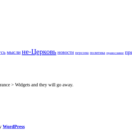
не-Церковь
пр
усь
мысли
новости
персона
политика
православие
rance > Widgets and they will go away.
by
WordPress