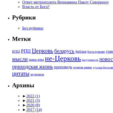
Ответ митрополита Вениамина Павлу Северинцу
Власть от Бога?
Рубрики
Без рубрики
Метки
Церковь
беларусь
РПЦ
БПЦ
гла
библия
богослужение
не-Церковь
мысли
новос
наша ніва
несуразности
приходская жизнь
проповедь
религия ананас
русская бестол
цитаты
экуменизм
Архивы
►
2022
(1)
►
2021
(3)
►
2020
(8)
►
2017
(14)