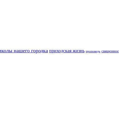
иколы нашего городка
приходская жизнь
священное
проповедь