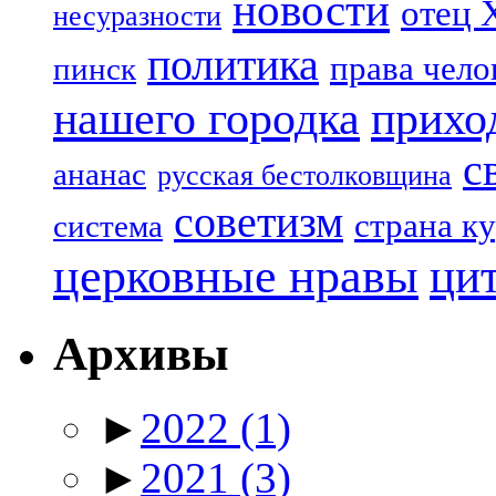
новости
отец 
несуразности
политика
права чело
пинск
нашего городка
прихо
с
ананас
русская бестолковщина
советизм
страна к
система
церковные нравы
ци
Архивы
►
2022
(1)
►
2021
(3)