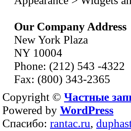
Appearance > Widgets an
Our Company Address
New York Plaza
NY 10004
Phone: (212) 543 -4322
Fax: (800) 343-2365
Copyright ©
Частные зап
Powered by
WordPress
Спасибо:
rantac.ru
,
duphas