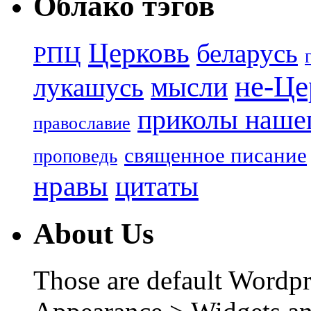
Облако тэгов
Церковь
беларусь
РПЦ
не-Це
лукашусь
мысли
приколы нашег
православие
священное писание
проповедь
нравы
цитаты
About Us
Those are default Wordpr