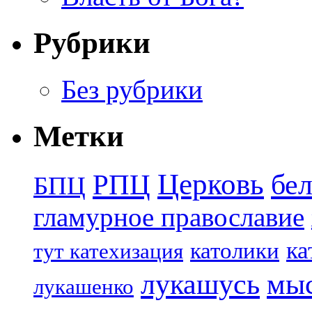
Рубрики
Без рубрики
Метки
Церковь
бе
РПЦ
БПЦ
гламурное православие
ка
католики
тут катехизация
лукашусь
мы
лукашенко