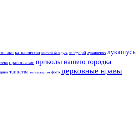
лукашусь
католичество
атолики
конфуций
лукашенко
квитней беларусь
приколы нашего городка
православие
овека
церковные нравы
таинства
вщина
фото
тоталитаризм