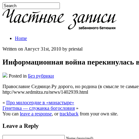
Home
Written on Август 31st, 2010 by priestal
Информационная война перекинулась в
Posted in
Без рубрики
Православие Седмице.Ру дорого, но родина (в смысле те самые
http://www.sedmitza.ru/news/1402939.html
«
Про милосердие в «монастыре»
Генетика — служанка богословия
»
You can
leave a response
, or
trackback
from your own site.
Leave a Reply
Name (required)