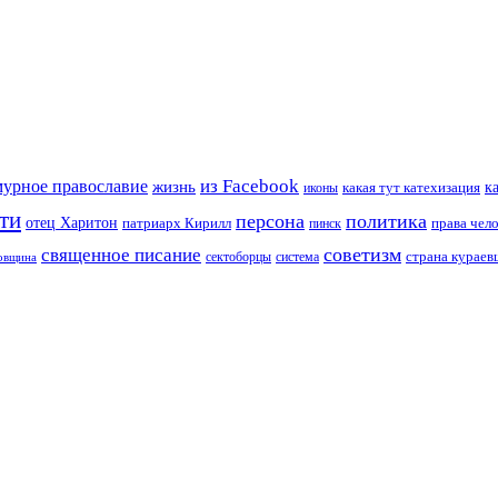
из Facebook
мурное православие
жизнь
к
какая тут катехизация
иконы
ти
персона
политика
отец Харитон
патриарх Кирилл
права чел
пинск
советизм
священное писание
страна курае
сектоборцы
система
ковщина