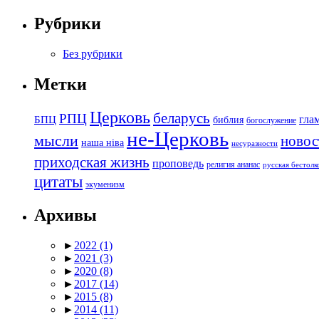
Рубрики
Без рубрики
Метки
Церковь
беларусь
РПЦ
БПЦ
гла
библия
богослужение
не-Церковь
мысли
новос
наша ніва
несуразности
приходская жизнь
проповедь
религия ананас
русская бестол
цитаты
экуменизм
Архивы
►
2022
(1)
►
2021
(3)
►
2020
(8)
►
2017
(14)
►
2015
(8)
►
2014
(11)