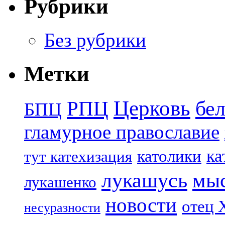
Рубрики
Без рубрики
Метки
Церковь
бе
РПЦ
БПЦ
гламурное православие
ка
католики
тут катехизация
лукашусь
мы
лукашенко
новости
отец 
несуразности