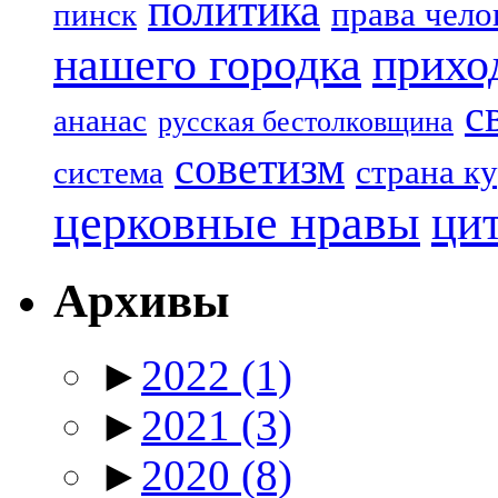
политика
права чело
пинск
нашего городка
прихо
с
ананас
русская бестолковщина
советизм
страна к
система
церковные нравы
ци
Архивы
►
2022
(1)
►
2021
(3)
►
2020
(8)