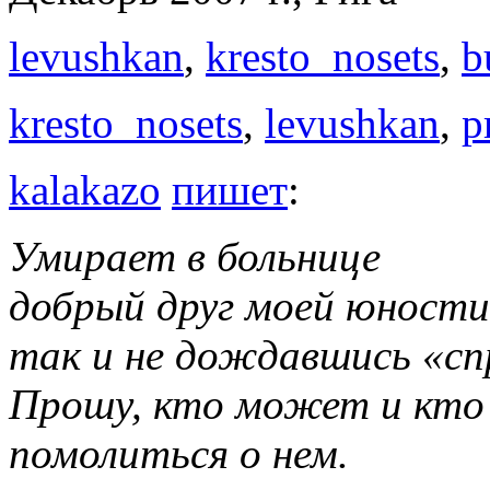
levushkan
,
kresto_nosets
,
b
kresto_nosets
,
levushkan
,
p
kalakazo
пишет
:
Умирает в больнице
добрый друг моей юности
так и не дождавшись «сп
Прошу, кто может и кто
помолиться о нем.