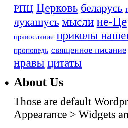
Церковь
беларусь
РПЦ
не-Це
лукашусь
мысли
приколы нашег
православие
священное писание
проповедь
нравы
цитаты
About Us
Those are default Wordpr
Appearance > Widgets an