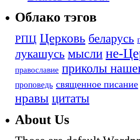
Облако тэгов
Церковь
беларусь
РПЦ
не-Це
лукашусь
мысли
приколы нашег
православие
священное писание
проповедь
нравы
цитаты
About Us