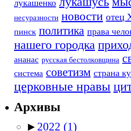
лукашусь
мы
лукашенко
новости
отец 
несуразности
политика
права чело
пинск
нашего городка
прихо
с
ананас
русская бестолковщина
советизм
страна к
система
церковные нравы
ци
Архивы
►
2022
(1)