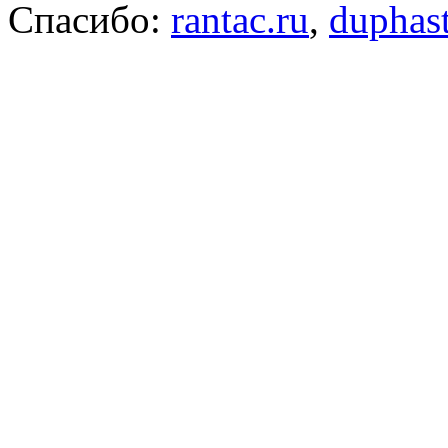
Спасибо:
rantac.ru
,
duphas