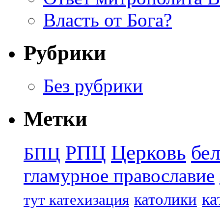
Власть от Бога?
Рубрики
Без рубрики
Метки
Церковь
бе
РПЦ
БПЦ
гламурное православие
ка
католики
тут катехизация