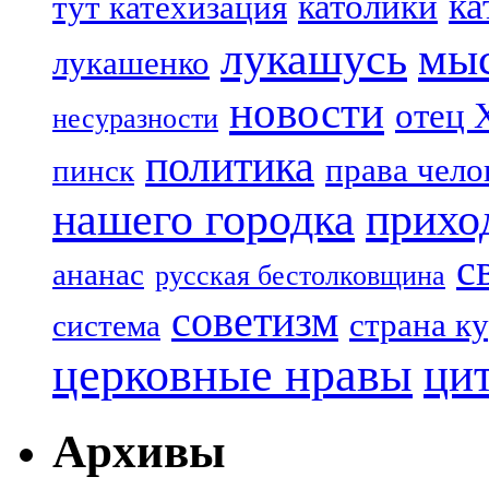
ка
католики
тут катехизация
лукашусь
мы
лукашенко
новости
отец 
несуразности
политика
права чело
пинск
нашего городка
прихо
с
ананас
русская бестолковщина
советизм
страна к
система
церковные нравы
ци
Архивы