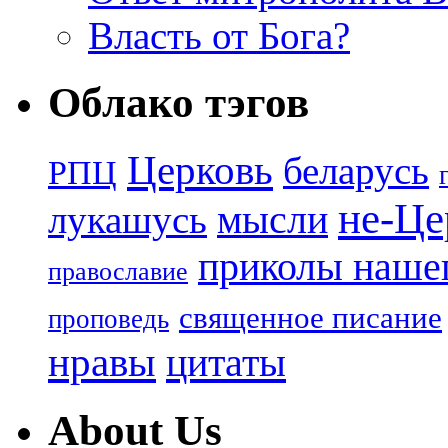
Власть от Бога?
Облако тэгов
Церковь
беларусь
РПЦ
не-Це
лукашусь
мысли
приколы нашег
православие
священное писание
проповедь
нравы
цитаты
About Us