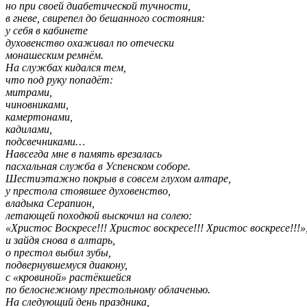
но при своей диабетической тучности,
в гневе, свирепел до бешанного состояния:
у себя в кабинете
духовенство охаживал по отечески
монашеским ремнём.
На службах кидался тем,
что под руку попадёт:
митрами,
чиновниками,
камертонами,
кадилами,
подсвечниками…
Навсегда мне в память врезалась
пасхальная служба в Успенском соборе.
Шестиэтажно покрыв в совсем глухом алтаре,
у престола стоявшее духовенство,
владыка Серапион,
летающей походкой выскочил на солею:
«Христос Воскресе!!! Христос воскресе!!! Христос воскресе!!!»
и зайдя снова в алтарь,
о престол выбил зубы,
подвернувшемуся диакону,
с «кровиной» растёкшейся
по белоснежному престольному облаченью.
На следующий день праздника,