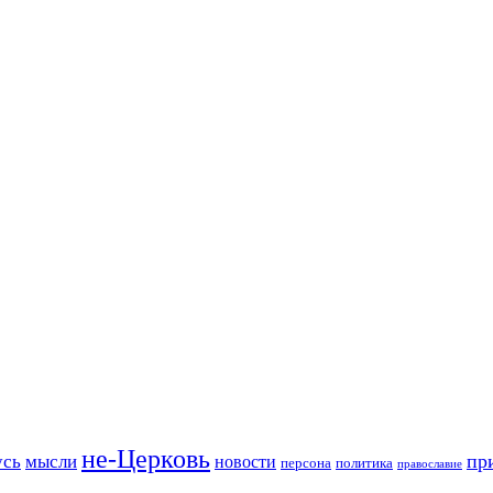
не-Церковь
пр
усь
мысли
новости
персона
политика
православие