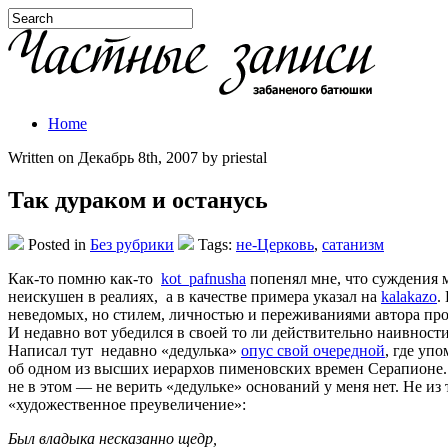
Home
Written on Декабрь 8th, 2007 by priestal
Так дураком и останусь
Posted in
Без рубрики
Tags:
не-Церковь
,
сатанизм
Как-то помню как-то
kot_pafnusha
попенял мне, что суждения м
неискушен в реалиях, а в качестве примера указал на
kalakazo
.
неведомых, но стилем, личностью и переживаниями автора прон
И недавно вот убедился в своей то ли действительно наивности,
Написал тут недавно «дедулька»
опус свой очередной
, где уп
об одном из высших иерархов пименовских времен Серапионе. Ч
не в этом — не верить «дедульке» оснований у меня нет. Не из
«художественное преувеличение»:
Был владыка несказанно щедр,