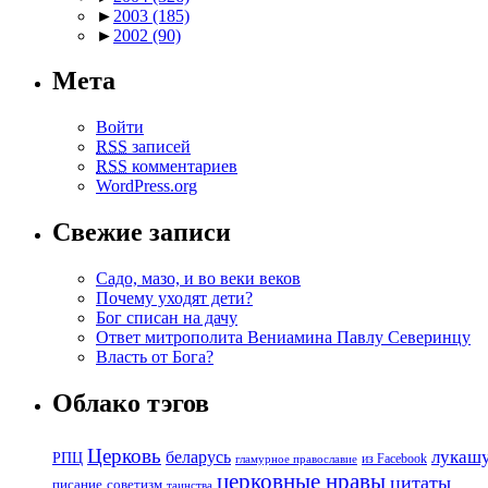
►
2003
(185)
►
2002
(90)
Мета
Войти
RSS
записей
RSS
комментариев
WordPress.org
Свежие записи
Садо, мазо, и во веки веков
Почему уходят дети?
Бог списан на дачу
Ответ митрополита Вениамина Павлу Северинцу
Власть от Бога?
Облако тэгов
Церковь
беларусь
лукаш
РПЦ
из Facebook
гламурное православие
церковные нравы
цитаты
советизм
писание
таинства