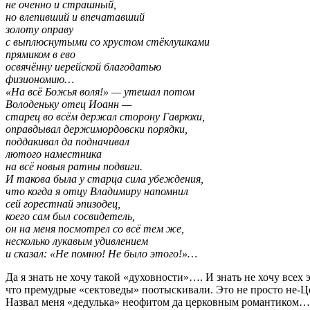
не оченно и страшный,
но влепивший и впечатавший
золоту оправу
с выплюснутыми со хрустом стёклушками
прямиком в ево
освячённу иерейской благодатью
физиономию…
«На всё Божья воля!» — утешал потом
Володеньку отец Иоанн —
старец во всём держал сторону Гаврюхи,
оправдывал держимордовски порядки,
поддакивал да подначивал
лютого наместника
на всё новыя ратны подвиги.
И такова была у старца сила убеждения,
что когда я отцу Владимиру напомнил
сей горестнай эпизодец,
коего сам был сосвидетель,
он на меня посмотрел со всё тем же,
несколько лукавым удивлением
и сказал: «Не помню! Не было этого!»…
Да я знать не хочу такой «духовности»…. И знать не хочу всех
что премудрые «сектоведы» поотыскивали. Это не просто не-Це
Назвал меня «дедулька» неофитом да церковным романтиком… Д