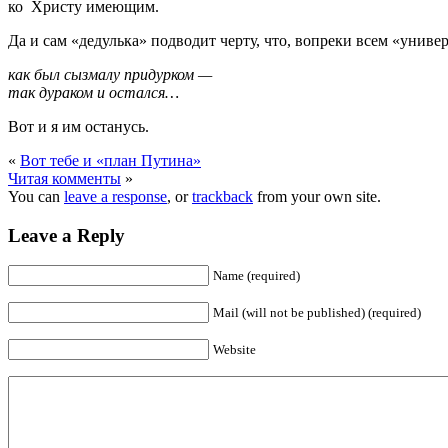
ко Христу имеющим.
Да и сам «дедулька» подводит черту, что, вопреки всем «униве
как был сызмалу придурком —
так дураком и остался…
Вот и я им останусь.
«
Вот тебе и «план Путина»
Читая комменты
»
You can
leave a response
, or
trackback
from your own site.
Leave a Reply
Name (required)
Mail (will not be published) (required)
Website