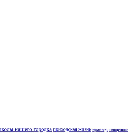
иколы нашего городка
приходская жизнь
священное
проповедь