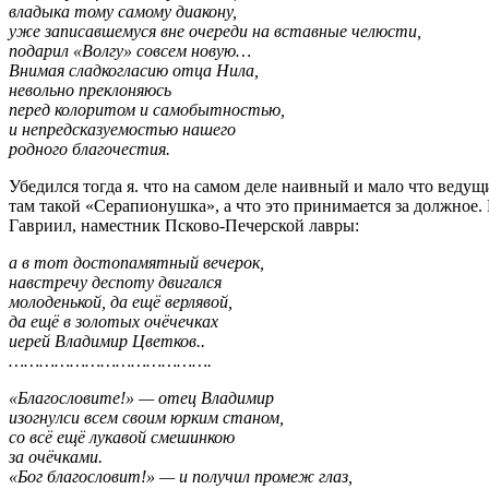
владыка тому самому диакону,
уже записавшемуся вне очереди на вставные челюсти,
подарил «Волгу» совсем новую…
Внимая сладкогласию отца Нила,
невольно преклоняюсь
перед колоритом и самобытностью,
и непредсказуемостью нашего
родного благочестия.
Убедился тогда я. что на самом деле наивный и мало что веду
там такой «Серапионушка», а что это принимается за должное. 
Гавриил, наместник Псково-Печерской лавры:
а в тот достопамятный вечерок,
навстречу деспоту двигался
молоденькой, да ещё верлявой,
да ещё в золотых очёчечках
иерей Владимир Цветков..
………………………………….
«Благословите!» — отец Владимир
изогнулси всем своим юрким станом,
со всё ещё лукавой смешинкою
за очёчками.
«Бог благословит!» — и получил промеж глаз,