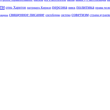
ти
персона
политика
отец Харитон
патриарх Кирилл
права чел
пинск
советизм
священное писание
страна курае
сектоборцы
система
ковщина