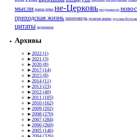
не-Церковь
мысли
новос
наша ніва
несуразности
приходская жизнь
проповедь
религия ананас
русская бестол
цитаты
экуменизм
Архивы
►
2022
(1)
►
2021
(3)
►
2020
(8)
►
2017
(14)
►
2015
(8)
►
2014
(11)
►
2013
(23)
►
2012
(40)
►
2011
(105)
►
2010
(162)
►
2009
(202)
►
2008
(270)
►
2007
(284)
►
2006
(260)
►
2005
(146)
►
2004
(326)