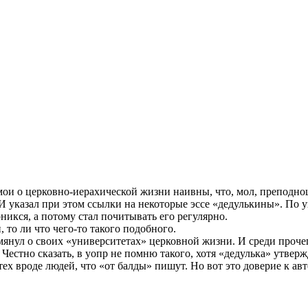
ои о церковно-иерахической жизни наивны, что, мол, преподнош
 И указал при этом ссылки на некоторые эссе «дедулькины». По у
икся, а потому стал почитывать его регулярно.
 то ли что чего-то такого подобного.
омянул о своих «университетах» церковной жизни. И среди проче
естно сказать, в уопр не помню такого, хотя «дедулька» утверж
 тех вроде людей, что «от балды» пишут. Но вот это доверие к 