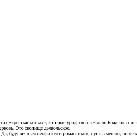
 этих «крестьянкиных», которые уродство на «волю Божью» списы
рковь. Это скопище дьявольское.
а, буду вечным неофитом и романтиком, пусть смешон, но не х