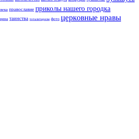
приколы нашего городка
православие
овека
церковные нравы
таинства
вщина
фото
тоталитаризм