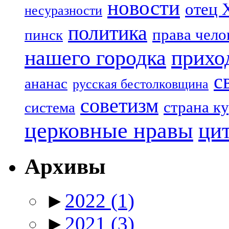
новости
отец 
несуразности
политика
права чело
пинск
нашего городка
прихо
с
ананас
русская бестолковщина
советизм
страна к
система
церковные нравы
ци
Архивы
►
2022
(1)
►
2021
(3)