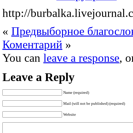
http://burbalka.livejourna
«
Предвыборное благосло
Коментарий
»
You can
leave a response
, 
Leave a Reply
Name (required)
Mail (will not be published) (required)
Website