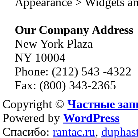
Appearance > Widgets an
Our Company Address
New York Plaza
NY 10004
Phone: (212) 543 -4322
Fax: (800) 343-2365
Copyright ©
Частные зап
Powered by
WordPress
Спасибо:
rantac.ru
,
duphas