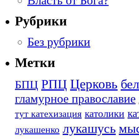
Власть от Бога?
Рубрики
Без рубрики
Метки
Церковь
бе
РПЦ
БПЦ
гламурное православие
ка
католики
тут катехизация
лукашусь
мы
лукашенко