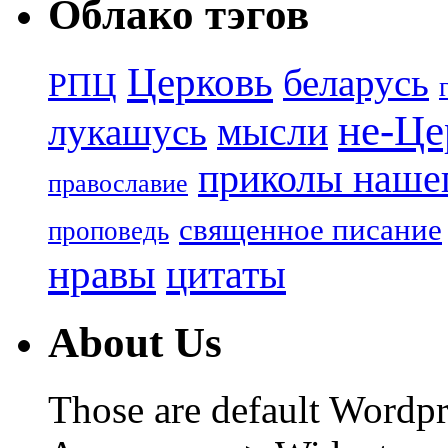
Облако тэгов
Церковь
беларусь
РПЦ
не-Це
лукашусь
мысли
приколы нашег
православие
священное писание
проповедь
нравы
цитаты
About Us
Those are default Wordpr