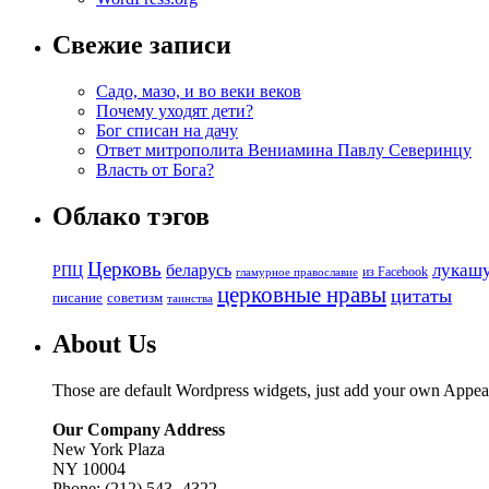
Свежие записи
Садо, мазо, и во веки веков
Почему уходят дети?
Бог списан на дачу
Ответ митрополита Вениамина Павлу Северинцу
Власть от Бога?
Облако тэгов
Церковь
беларусь
лукаш
РПЦ
из Facebook
гламурное православие
церковные нравы
цитаты
советизм
писание
таинства
About Us
Those are default Wordpress widgets, just add your own Appea
Our Company Address
New York Plaza
NY 10004
Phone: (212) 543 -4322