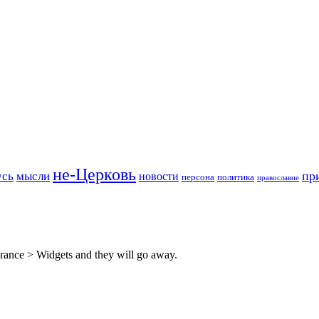
не-Церковь
пр
усь
мысли
новости
персона
политика
православие
rance > Widgets and they will go away.