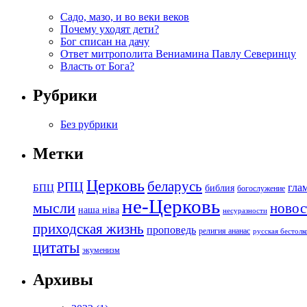
Садо, мазо, и во веки веков
Почему уходят дети?
Бог списан на дачу
Ответ митрополита Вениамина Павлу Северинцу
Власть от Бога?
Рубрики
Без рубрики
Метки
Церковь
беларусь
РПЦ
БПЦ
гла
библия
богослужение
не-Церковь
мысли
новос
наша ніва
несуразности
приходская жизнь
проповедь
религия ананас
русская бестол
цитаты
экуменизм
Архивы