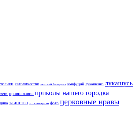
лукашусь
католичество
атолики
конфуций
лукашенко
квитней беларусь
приколы нашего городка
православие
овека
церковные нравы
таинства
вщина
фото
тоталитаризм