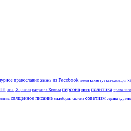
из Facebook
мурное православие
жизнь
к
какая тут катехизация
иконы
ти
персона
политика
отец Харитон
патриарх Кирилл
права чел
пинск
советизм
священное писание
страна курае
сектоборцы
система
ковщина