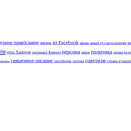
из Facebook
мурное православие
жизнь
к
какая тут катехизация
иконы
ти
персона
политика
отец Харитон
патриарх Кирилл
права чел
пинск
советизм
священное писание
страна курае
сектоборцы
система
ковщина