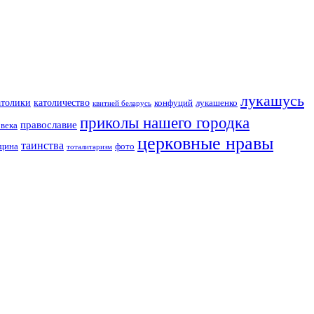
лукашусь
католичество
атолики
конфуций
лукашенко
квитней беларусь
приколы нашего городка
православие
овека
церковные нравы
таинства
вщина
фото
тоталитаризм