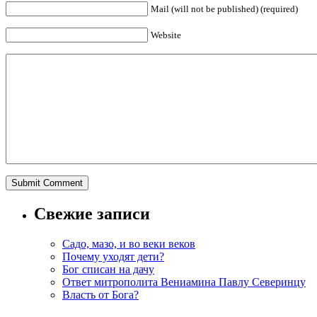
Mail (will not be published) (required)
Website
Свежие записи
Садо, мазо, и во веки веков
Почему уходят дети?
Бог списан на дачу
Ответ митрополита Вениамина Павлу Северинцу
Власть от Бога?