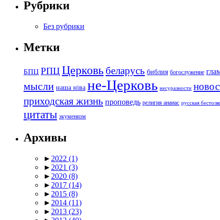
Рубрики
Без рубрики
Метки
Церковь
беларусь
РПЦ
БПЦ
гла
библия
богослужение
не-Церковь
мысли
новос
наша ніва
несуразности
приходская жизнь
проповедь
религия ананас
русская бестол
цитаты
экуменизм
Архивы
►
2022
(1)
►
2021
(3)
►
2020
(8)
►
2017
(14)
►
2015
(8)
►
2014
(11)
►
2013
(23)