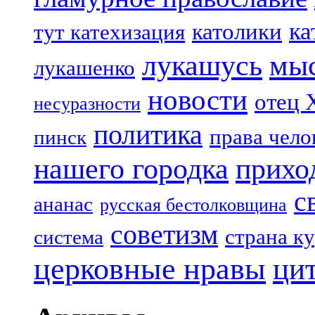
ка
католики
тут катехизация
лукашусь
мы
лукашенко
новости
отец 
несуразности
политика
права чело
пинск
нашего городка
прихо
с
ананас
русская бестолковщина
советизм
страна к
система
церковные нравы
ци