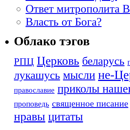
Ответ митрополита 
Власть от Бога?
Облако тэгов
Церковь
беларусь
РПЦ
не-Це
лукашусь
мысли
приколы нашег
православие
священное писание
проповедь
нравы
цитаты