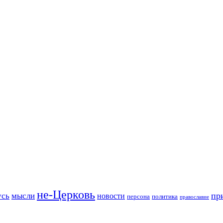
не-Церковь
пр
усь
мысли
новости
персона
политика
православие