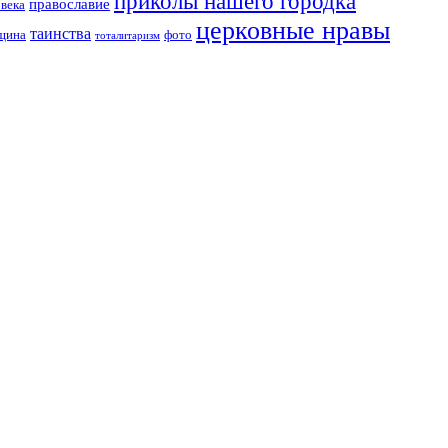
приколы нашего городка
православие
овека
церковные нравы
таинства
вщина
фото
тоталитаризм