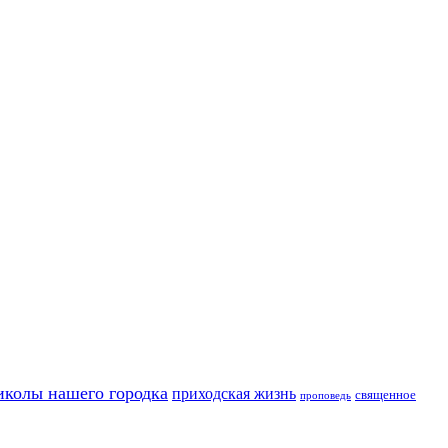
иколы нашего городка
приходская жизнь
священное
проповедь