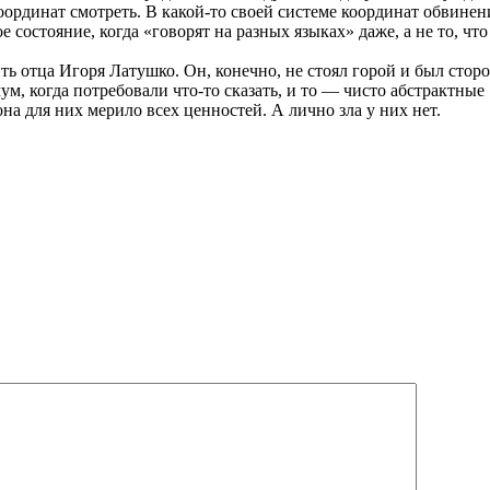
 координат смотреть. В какой-то своей системе координат обвине
е состояние, когда «говорят на разных языках» даже, а не то, ч
ть отца Игоря Латушко. Он, конечно, не стоял горой и был сто
, когда потребовали что-то сказать, и то — чисто абстрактные
а для них мерило всех ценностей. А лично зла у них нет.