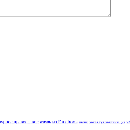
из Facebook
мурное православие
жизнь
к
какая тут катехизация
иконы