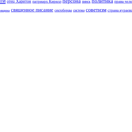
ти
персона
политика
отец Харитон
патриарх Кирилл
права чел
пинск
советизм
священное писание
страна курае
сектоборцы
система
ковщина