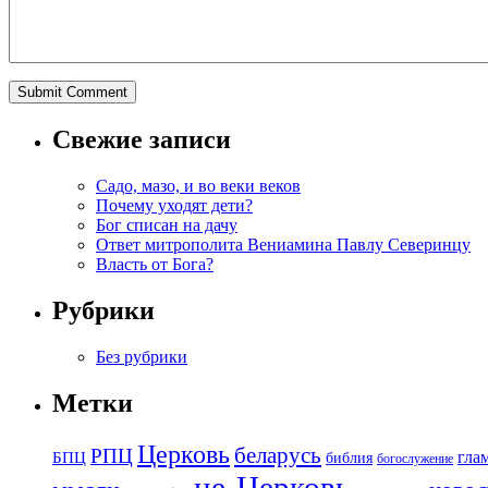
Свежие записи
Садо, мазо, и во веки веков
Почему уходят дети?
Бог списан на дачу
Ответ митрополита Вениамина Павлу Северинцу
Власть от Бога?
Рубрики
Без рубрики
Метки
Церковь
беларусь
РПЦ
БПЦ
гла
библия
богослужение
не-Церковь