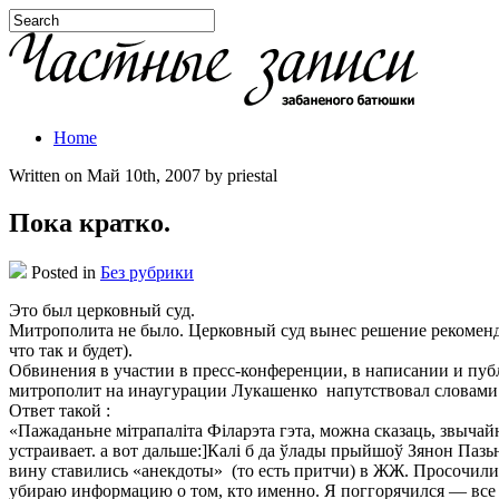
Home
Written on Май 10th, 2007 by priestal
Пока кратко.
Posted in
Без рубрики
Это был церковный суд.
Митрополита не было. Церковный суд вынес решение рекомендов
что так и будет).
Обвинения в участии в пресс-конференции, в написании и пу
митрополит на инаугурации Лукашенко напутствовал словами 
Ответ такой :
«Пажаданьне мітрапаліта Філарэта гэта, можна сказаць, звычай
устраивает. а вот дальше:]Калі б да ўлады прыйшоў Зянон Пазьн
вину ставились «анекдоты» (то есть притчи) в ЖЖ. Просочили
убираю информацию о том, кто именно. Я поггорячился — все э