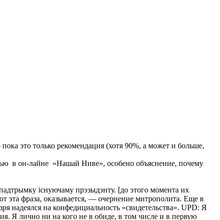
пока это только рекомендация (хотя 90%, а может и больше,
рвью в он-лайне «Нашай Ниве», особено объяснение, почему
 падтрымку існуючаму прэзыдэнту. [до этого момента их
Вот эта фраза, оказывается, — очернение митрополита. Еще в
зря надеялся на конфедициальность «свидетельства». UPD: Я
. Я лично ни на кого не в обиде, в том числе и в первую