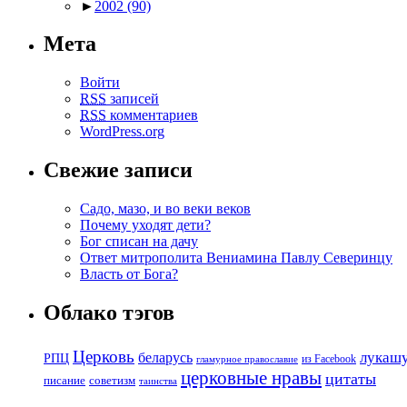
►
2002
(90)
Мета
Войти
RSS
записей
RSS
комментариев
WordPress.org
Свежие записи
Садо, мазо, и во веки веков
Почему уходят дети?
Бог списан на дачу
Ответ митрополита Вениамина Павлу Северинцу
Власть от Бога?
Облако тэгов
Церковь
беларусь
лукаш
РПЦ
из Facebook
гламурное православие
церковные нравы
цитаты
советизм
писание
таинства