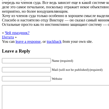
очередь на членов суда. Все ведь зависит еще в какой системе
деле это самое печальное, поскольку отражает некое объективно
неприятно, но более воодушевляющим.
Хочу из членов суда только особенно в хорошем смысле выдели
Спасибо и настоятелю отцу Виктору — он сказал самый минимум
Остальные просто как-то инстинктивно защищают систему — он
«
Чей праздник?
Цитата
»
You can
leave a response
, or
trackback
from your own site.
Leave a Reply
Name (required)
Mail (will not be published) (required)
Website