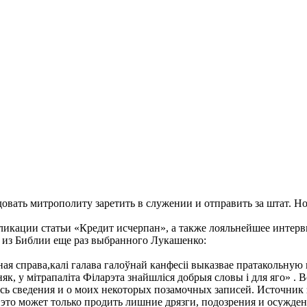
ать митрополиту заретить в служении и отправить за штат. Но 
бликации статьи «Кредит исчерпан», а также лояльнейшее инте
из Библии еще раз выбранного Лукашенко:
ная справа,калі галава галоўнай канфесіі выказвае пратакольную
як, у мітрапаліта Філарэта знайшліся добрыя словы і для яго» . 
сь сведения и о моих некоторых позамочных записей. Источник 
то может только продить лишние дрязги, подозрения и осуждения