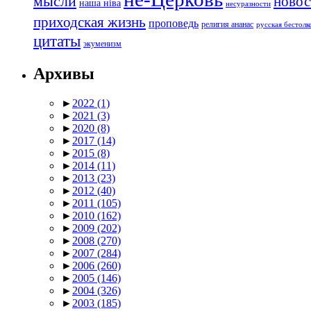
мысли
новос
наша ніва
несуразности
приходская жизнь
проповедь
религия ананас
русская бестол
цитаты
экуменизм
Архивы
►
2022
(1)
►
2021
(3)
►
2020
(8)
►
2017
(14)
►
2015
(8)
►
2014
(11)
►
2013
(23)
►
2012
(40)
►
2011
(105)
►
2010
(162)
►
2009
(202)
►
2008
(270)
►
2007
(284)
►
2006
(260)
►
2005
(146)
►
2004
(326)
►
2003
(185)