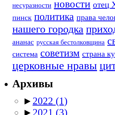
новости
отец 
несуразности
политика
права чело
пинск
нашего городка
прихо
с
ананас
русская бестолковщина
советизм
страна к
система
церковные нравы
ци
Архивы
►
2022
(1)
►
2021
(3)