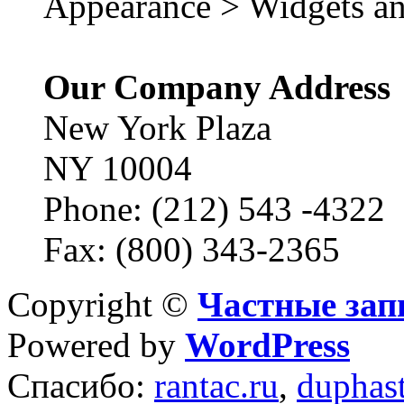
Appearance > Widgets an
Our Company Address
New York Plaza
NY 10004
Phone: (212) 543 -4322
Fax: (800) 343-2365
Copyright ©
Частные зап
Powered by
WordPress
Спасибо:
rantac.ru
,
duphas