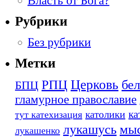
Власть от Бога?
Рубрики
Без рубрики
Метки
Церковь
бе
РПЦ
БПЦ
гламурное православие
ка
католики
тут катехизация
лукашусь
мы
лукашенко