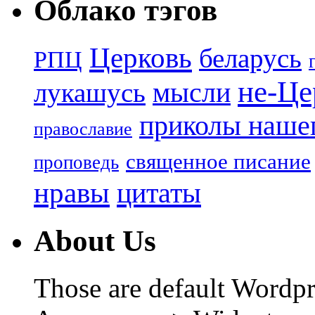
Облако тэгов
Церковь
беларусь
РПЦ
не-Це
лукашусь
мысли
приколы нашег
православие
священное писание
проповедь
нравы
цитаты
About Us
Those are default Wordpr