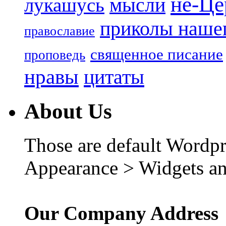
не-Це
лукашусь
мысли
приколы нашег
православие
священное писание
проповедь
нравы
цитаты
About Us
Those are default Wordpr
Appearance > Widgets an
Our Company Address