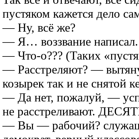
пустяком кажется дело са
— Ну, всё же?
— Я… воззвание написал. 
— Что-о??? (Таких «пустя
— Расстреляют? — вытяну
козырек так и не снятой к
— Да нет, пожалуй, — ус
не расстреливают. ДЕСЯТ
— Вы — рабочий? служащ