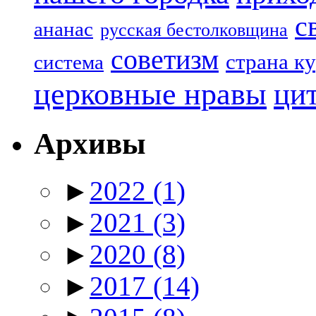
с
ананас
русская бестолковщина
советизм
страна к
система
церковные нравы
ци
Архивы
►
2022
(1)
►
2021
(3)
►
2020
(8)
►
2017
(14)