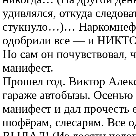
удивлялся, откуда следова
стукнуло…)… Наркомнефт
одобрили все — и НИКТО
Но сам он почувствовал, 
манифест.
Прошел год. Виктор Алекс
гараже автобызы. Осенью 
манифест и дал прочесть
шофёрам, слесарям. Все
ВЫДАЛ! (Из десяти челов