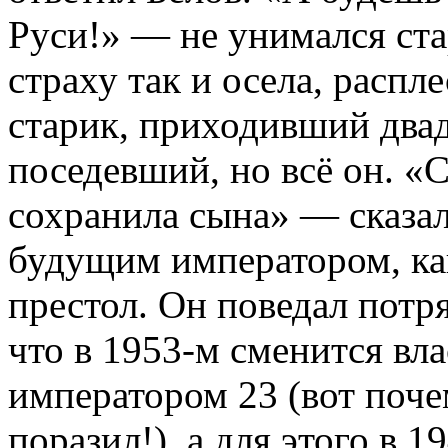
Руси!» — не унимался ста
страху так и осела, распл
старик, приходивший двад
поседевший, но всё он. «С
сохранила сына» — сказал
будущим императором, как
престол. Он поведал потр
что в 1953-м сменится вла
императором 23 (вот поче
поразил!), а для этого в 1