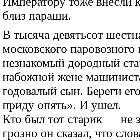
Императору тоже внесли кр
близ параши.
В тысяча девятьсот шестн
московского паровозного
незнакомый дородный стар
набожной жене машиниста
годовалый сын. Береги его
приду опять». И ушел.
Кто был тот старик — не з
грозно он сказал, что сло