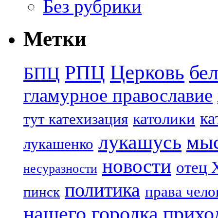
Без рубрики
Метки
Церковь
бе
РПЦ
БПЦ
гламурное православие
ка
католики
тут катехизация
лукашусь
мы
лукашенко
новости
отец 
несуразности
политика
права чело
пинск
нашего городка
прихо