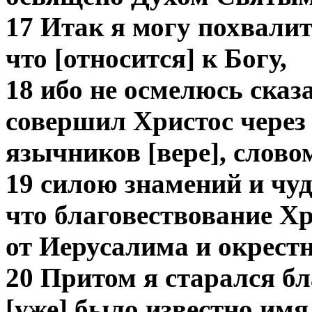
17 Итак я могу похвалит
что [относится] к Богу,
18 ибо не осмелюсь сказа
совершил Христос через
язычников [вере], слово
19 силою знамений и чуд
что благовествование Х
от Иерусалима и окрест
20 Притом я старался бл
[уже] было известно имя