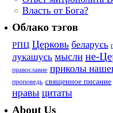
Власть от Бога?
Облако тэгов
Церковь
беларусь
РПЦ
не-Це
лукашусь
мысли
приколы нашег
православие
священное писание
проповедь
нравы
цитаты
About Us