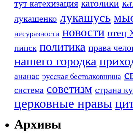
ка
католики
тут катехизация
лукашусь
мы
лукашенко
новости
отец 
несуразности
политика
права чело
пинск
нашего городка
прихо
с
ананас
русская бестолковщина
советизм
страна к
система
церковные нравы
ци
Архивы