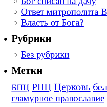
Бог списан на дачу
Ответ митрополита 
Власть от Бога?
Рубрики
Без рубрики
Метки
Церковь
бе
РПЦ
БПЦ
гламурное православие