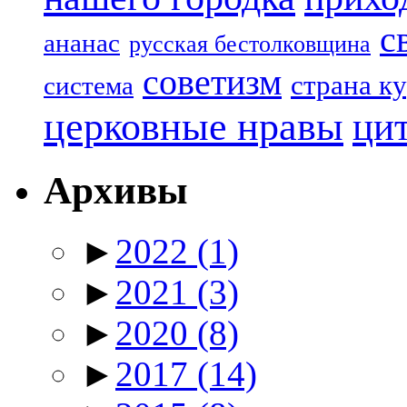
с
ананас
русская бестолковщина
советизм
страна к
система
церковные нравы
ци
Архивы
►
2022
(1)
►
2021
(3)
►
2020
(8)
►
2017
(14)