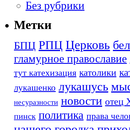
Без рубрики
Метки
Церковь
бе
РПЦ
БПЦ
гламурное православие
ка
католики
тут катехизация
лукашусь
мы
лукашенко
новости
отец 
несуразности
политика
права чело
пинск
нашего городка
прихо