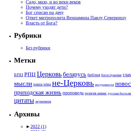
Садо, мазо, и во веки веков
Почему уходят дети?
Бог списан на дачу
Ответ митрополита Вениамина Павлу Северинцу
Власть от Бога?
Рубрики
Без рубрики
Метки
Церковь
беларусь
РПЦ
БПЦ
гла
библия
богослужение
не-Церковь
мысли
новос
наша ніва
несуразности
приходская жизнь
проповедь
религия ананас
русская бестол
цитаты
экуменизм
Архивы
►
2022
(1)