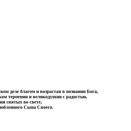
яком деле благом и возрастая в познании Бога,
ком терпении и великодушии с радостью,
ии святых во свете,
любленного Сына Своего.