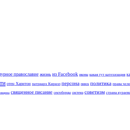
из Facebook
мурное православие
жизнь
к
какая тут катехизация
иконы
ти
персона
политика
отец Харитон
патриарх Кирилл
права чел
пинск
советизм
священное писание
страна курае
сектоборцы
система
ковщина