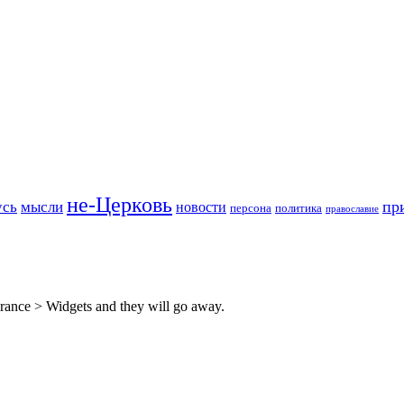
не-Церковь
пр
усь
мысли
новости
персона
политика
православие
rance > Widgets and they will go away.