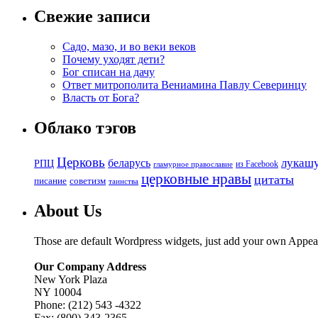
Свежие записи
Садо, мазо, и во веки веков
Почему уходят дети?
Бог списан на дачу
Ответ митрополита Вениамина Павлу Северинцу
Власть от Бога?
Облако тэгов
Церковь
беларусь
лукаш
РПЦ
из Facebook
гламурное православие
церковные нравы
цитаты
советизм
писание
таинства
About Us
Those are default Wordpress widgets, just add your own Appea
Our Company Address
New York Plaza
NY 10004
Phone: (212) 543 -4322
Fax: (800) 343-2365