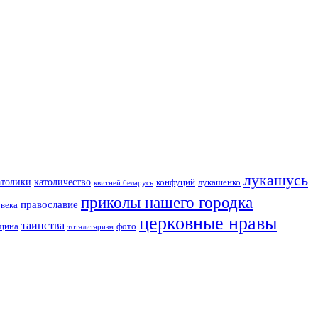
лукашусь
католичество
атолики
конфуций
лукашенко
квитней беларусь
приколы нашего городка
православие
овека
церковные нравы
таинства
вщина
фото
тоталитаризм