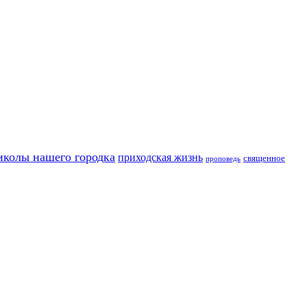
иколы нашего городка
приходская жизнь
священное
проповедь