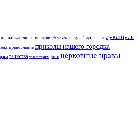
лукашусь
католичество
атолики
конфуций
лукашенко
квитней беларусь
приколы нашего городка
православие
овека
церковные нравы
таинства
вщина
фото
тоталитаризм