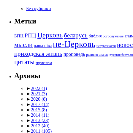
Без рубрики
Метки
Церковь
беларусь
РПЦ
БПЦ
гла
библия
богослужение
не-Церковь
мысли
новос
наша ніва
несуразности
приходская жизнь
проповедь
религия ананас
русская бестол
цитаты
экуменизм
Архивы
►
2022
(1)
►
2021
(3)
►
2020
(8)
►
2017
(14)
►
2015
(8)
►
2014
(11)
►
2013
(23)
►
2012
(40)
►
2011
(105)