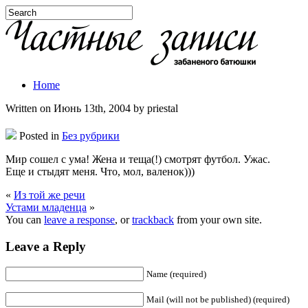
Home
Written on Июнь 13th, 2004 by priestal
Posted in
Без рубрики
Мир сошел с ума! Жена и теща(!) смотрят футбол. Ужас.
Еще и стыдят меня. Что, мол, валенок)))
«
Из той же речи
Устами младенца
»
You can
leave a response
, or
trackback
from your own site.
Leave a Reply
Name (required)
Mail (will not be published) (required)