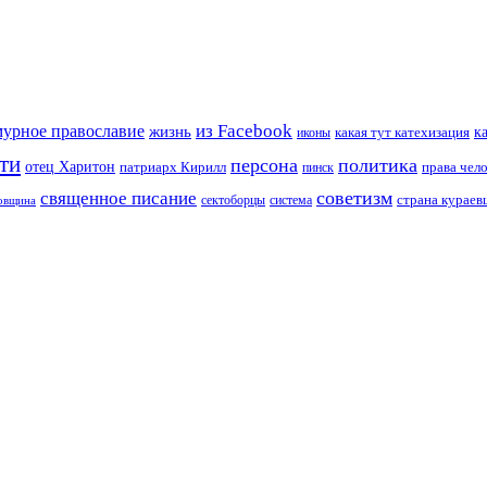
из Facebook
мурное православие
жизнь
к
какая тут катехизация
иконы
ти
персона
политика
отец Харитон
патриарх Кирилл
права чел
пинск
советизм
священное писание
страна курае
сектоборцы
система
ковщина