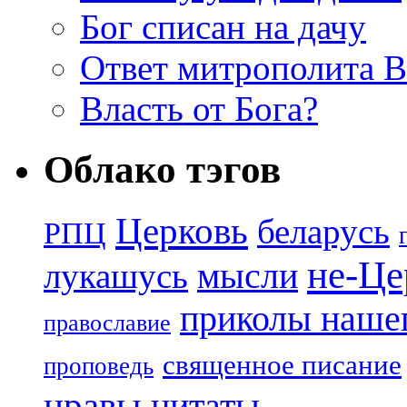
Бог списан на дачу
Ответ митрополита 
Власть от Бога?
Облако тэгов
Церковь
беларусь
РПЦ
не-Це
лукашусь
мысли
приколы нашег
православие
священное писание
проповедь
нравы
цитаты