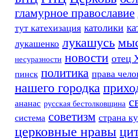
гламурное православие
ка
католики
тут катехизация
лукашусь
мы
лукашенко
новости
отец 
несуразности
политика
права чело
пинск
нашего городка
прихо
с
ананас
русская бестолковщина
советизм
страна к
система
церковные нравы
ци