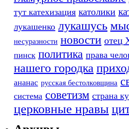
ка
католики
тут катехизация
лукашусь
мы
лукашенко
новости
отец 
несуразности
политика
права чело
пинск
нашего городка
прихо
с
ананас
русская бестолковщина
советизм
страна к
система
церковные нравы
ци