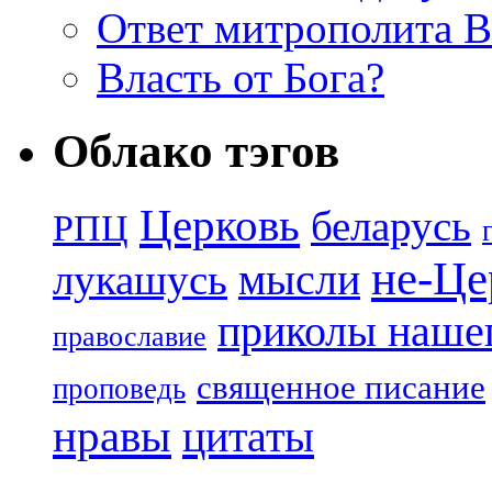
Ответ митрополита 
Власть от Бога?
Облако тэгов
Церковь
беларусь
РПЦ
не-Це
лукашусь
мысли
приколы нашег
православие
священное писание
проповедь
нравы
цитаты