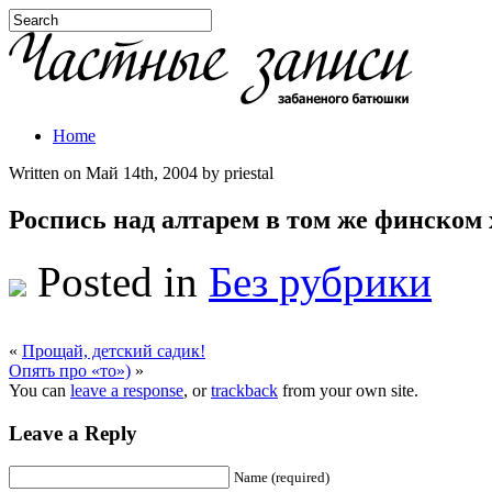
Home
Written on Май 14th, 2004 by priestal
Роспись над алтарем в том же финском
Posted in
Без рубрики
«
Прощай, детский садик!
Опять про «то»)
»
You can
leave a response
, or
trackback
from your own site.
Leave a Reply
Name (required)