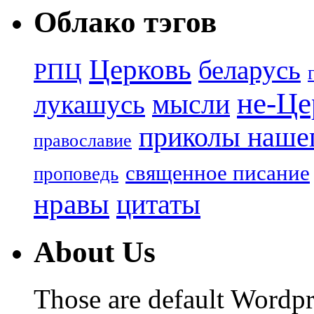
Облако тэгов
Церковь
беларусь
РПЦ
не-Це
лукашусь
мысли
приколы нашег
православие
священное писание
проповедь
нравы
цитаты
About Us
Those are default Wordpr