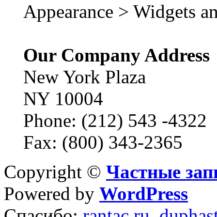
Appearance > Widgets an
Our Company Address
New York Plaza
NY 10004
Phone: (212) 543 -4322
Fax: (800) 343-2365
Copyright ©
Частные зап
Powered by
WordPress
Спасибо:
rantac.ru
,
duphas