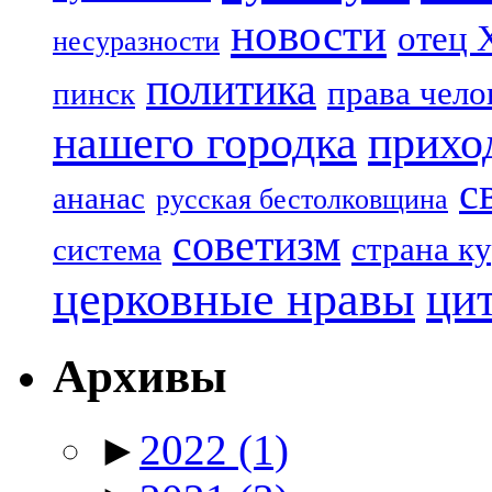
новости
отец 
несуразности
политика
права чело
пинск
нашего городка
прихо
с
ананас
русская бестолковщина
советизм
страна к
система
церковные нравы
ци
Архивы
►
2022
(1)