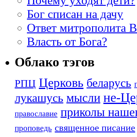
Почему уходят дети?
Бог списан на дачу
Ответ митрополита 
Власть от Бога?
Облако тэгов
Церковь
беларусь
РПЦ
не-Це
лукашусь
мысли
приколы нашег
православие
священное писание
проповедь