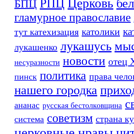
Церковь
бе
РПЦ
БПЦ
гламурное православие
ка
католики
тут катехизация
лукашусь
мы
лукашенко
новости
отец 
несуразности
политика
права чело
пинск
нашего городка
прихо
с
ананас
русская бестолковщина
советизм
страна к
система
церковные нравы
ци