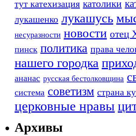
ка
католики
тут катехизация
лукашусь
мы
лукашенко
новости
отец 
несуразности
политика
права чело
пинск
нашего городка
прихо
с
ананас
русская бестолковщина
советизм
страна к
система
церковные нравы
ци
Архивы