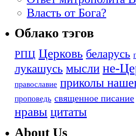
Власть от Бога?
Облако тэгов
Церковь
беларусь
РПЦ
не-Це
лукашусь
мысли
приколы нашег
православие
священное писание
проповедь
нравы
цитаты
About Us