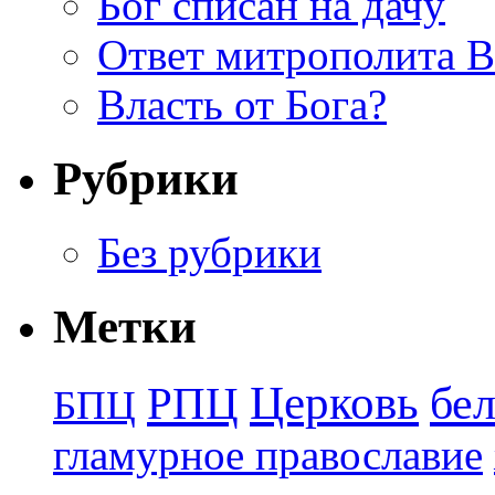
Бог списан на дачу
Ответ митрополита 
Власть от Бога?
Рубрики
Без рубрики
Метки
Церковь
бе
РПЦ
БПЦ
гламурное православие