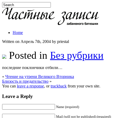
Home
Written on Апрель 7th, 2004 by priestal
Posted in
Без рубрики
последние поклончики отбили…
«
Чтение на утрени Великого Вторника
Близость и предательство
»
You can
leave a response
, or
trackback
from your own site.
Leave a Reply
Name (required)
Mail (will not be published) (required)