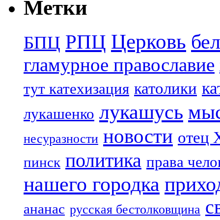
Метки
Церковь
бе
РПЦ
БПЦ
гламурное православие
ка
католики
тут катехизация
лукашусь
мы
лукашенко
новости
отец 
несуразности
политика
права чело
пинск
нашего городка
прихо
с
ананас
русская бестолковщина