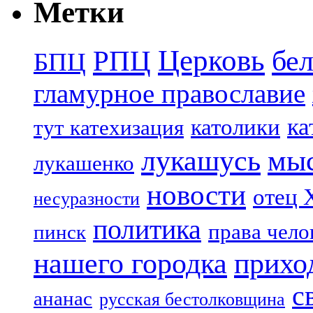
Метки
Церковь
бе
РПЦ
БПЦ
гламурное православие
ка
католики
тут катехизация
лукашусь
мы
лукашенко
новости
отец 
несуразности
политика
права чело
пинск
нашего городка
прихо
с
ананас
русская бестолковщина