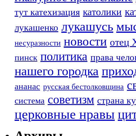
ка
католики
тут катехизация
лукашусь
мы
лукашенко
новости
отец 
несуразности
политика
права чело
пинск
нашего городка
прихо
с
ананас
русская бестолковщина
советизм
страна к
система
церковные нравы
ци
Архивы