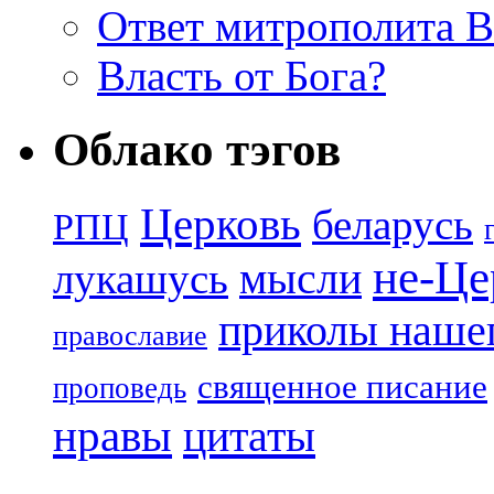
Ответ митрополита 
Власть от Бога?
Облако тэгов
Церковь
беларусь
РПЦ
не-Це
лукашусь
мысли
приколы нашег
православие
священное писание
проповедь
нравы
цитаты