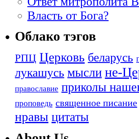
Ответ митрополита 
Власть от Бога?
Облако тэгов
Церковь
беларусь
РПЦ
не-Це
лукашусь
мысли
приколы нашег
православие
священное писание
проповедь
нравы
цитаты
About Us