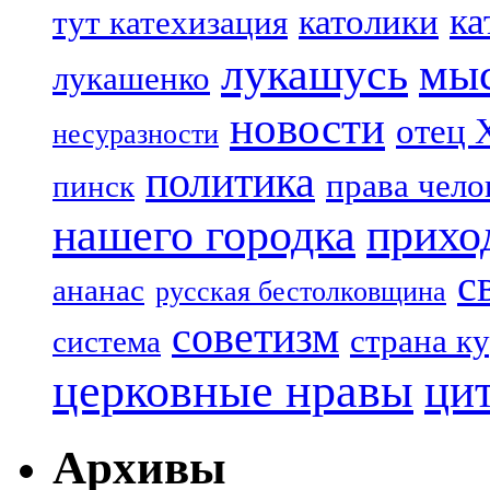
ка
католики
тут катехизация
лукашусь
мы
лукашенко
новости
отец 
несуразности
политика
права чело
пинск
нашего городка
прихо
с
ананас
русская бестолковщина
советизм
страна к
система
церковные нравы
ци
Архивы