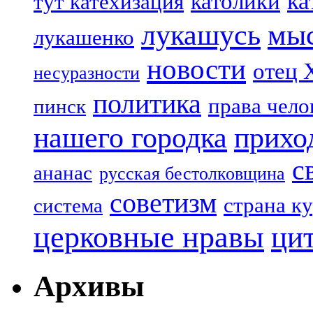
ка
католики
тут катехизация
лукашусь
мы
лукашенко
новости
отец 
несуразности
политика
права чело
пинск
нашего городка
прихо
с
ананас
русская бестолковщина
советизм
страна к
система
церковные нравы
ци
Архивы