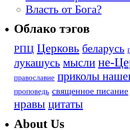
Власть от Бога?
Облако тэгов
Церковь
беларусь
РПЦ
не-Це
лукашусь
мысли
приколы нашег
православие
священное писание
проповедь
нравы
цитаты
About Us