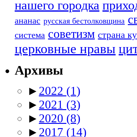
нашего городка
прихо
с
ананас
русская бестолковщина
советизм
страна к
система
церковные нравы
ци
Архивы
►
2022
(1)
►
2021
(3)
►
2020
(8)
►
2017
(14)