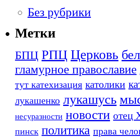
Без рубрики
Метки
Церковь
бе
РПЦ
БПЦ
гламурное православие
ка
католики
тут катехизация
лукашусь
мы
лукашенко
новости
отец 
несуразности
политика
права чело
пинск