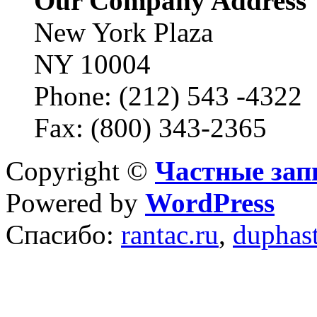
Our Company Address
New York Plaza
NY 10004
Phone: (212) 543 -4322
Fax: (800) 343-2365
Copyright ©
Частные зап
Powered by
WordPress
Спасибо:
rantac.ru
,
duphas