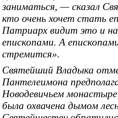
заниматься, — сказал Св
кто очень хочет стать еп
Патриарх видит это и на
епископами. А епископами
стремится».
Святейший Владыка отме
Пантелеимона предполага
Новодевичьем монастыре,
была охвачена дымом лес
Святейшеству обратилис