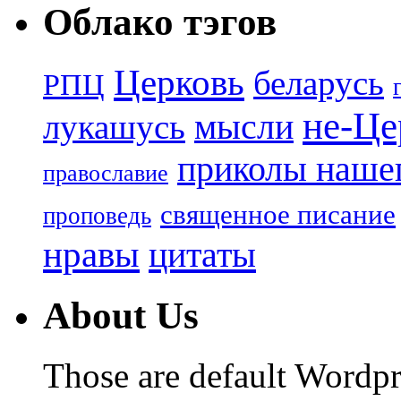
Облако тэгов
Церковь
беларусь
РПЦ
не-Це
лукашусь
мысли
приколы нашег
православие
священное писание
проповедь
нравы
цитаты
About Us
Those are default Wordpr