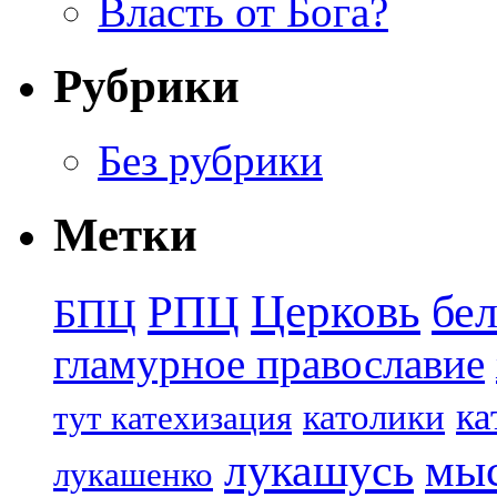
Власть от Бога?
Рубрики
Без рубрики
Метки
Церковь
бе
РПЦ
БПЦ
гламурное православие
ка
католики
тут катехизация
лукашусь
мы
лукашенко