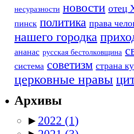
новости
отец 
несуразности
политика
права чело
пинск
нашего городка
прихо
с
ананас
русская бестолковщина
советизм
страна к
система
церковные нравы
ци
Архивы
►
2022
(1)
►
2021
(3)