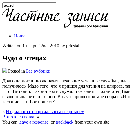
Home
Written on Январь 22nd, 2010 by priestal
Чудо о чтецах
Posted in
Без рубрики
Долго не могли никак начать вечерние уставные службы у нас в
получилось. Мало того, что я пришел для чтения на клиросе, 
— о. Виталий. Так вот мы и служили сегодня — один отец Вмиа
священника читают канон. В паузе прошептал мне собрат: «Инт
желание — и Бог пошлет:)
«
Из диалога с епархиальным секретарем
Вот это солянка!
»
You can
leave a response
, or
trackback
from your own site.