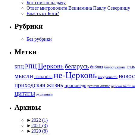
Бог списан на дачу
Ответ митрополита Вениамина Павлу Северинцу
Власть от Бога?
Рубрики
Без рубрики
Метки
Церковь
беларусь
РПЦ
БПЦ
гла
библия
богослужение
не-Церковь
мысли
новос
наша ніва
несуразности
приходская жизнь
проповедь
религия ананас
русская бестол
цитаты
экуменизм
Архивы
►
2022
(1)
►
2021
(3)
►
2020
(8)