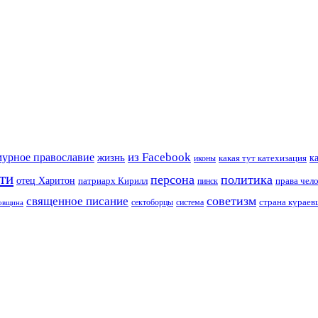
из Facebook
мурное православие
жизнь
к
какая тут катехизация
иконы
ти
персона
политика
отец Харитон
патриарх Кирилл
права чел
пинск
советизм
священное писание
страна курае
сектоборцы
система
ковщина