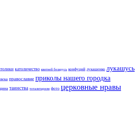
лукашусь
католичество
атолики
конфуций
лукашенко
квитней беларусь
приколы нашего городка
православие
овека
церковные нравы
таинства
вщина
фото
тоталитаризм