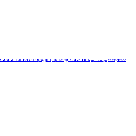
иколы нашего городка
приходская жизнь
священное
проповедь