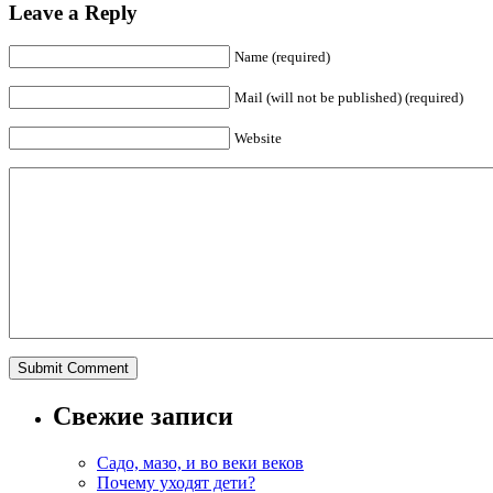
Leave a Reply
Name (required)
Mail (will not be published) (required)
Website
Свежие записи
Садо, мазо, и во веки веков
Почему уходят дети?