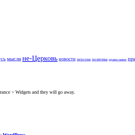
не-Церковь
пр
усь
мысли
новости
персона
политика
православие
rance > Widgets and they will go away.
by
WordPress