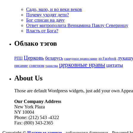
Садо, мазо, и во веки веков
Почему уходят дети?
Бог списан на дачу
Ответ митрополита Вениамина Павлу Северинцу
Власть от Бога?
Облако тэгов
Церковь
беларусь
лукаш
РПЦ
из Facebook
гламурное православие
церковные нравы
цитаты
советизм
писание
таинства
About Us
Those are default Wordpress widgets, just add your own Appea
Our Company Address
New York Plaza
NY 10004
Phone: (212) 543 -4322
Fax: (800) 343-2365
Copyright ©
Частные записи
- забаненого батюшки - Powered 