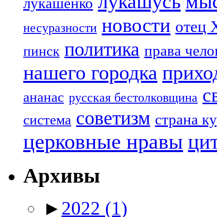
лукашусь
мы
лукашенко
новости
отец 
несуразности
политика
права чело
пинск
нашего городка
прихо
с
ананас
русская бестолковщина
советизм
страна к
система
церковные нравы
ци
Архивы
►
2022
(1)