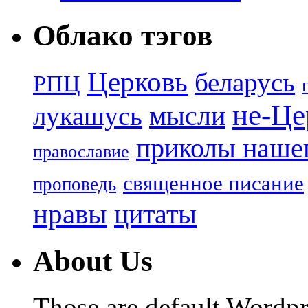
Облако тэгов
Церковь
беларусь
РПЦ
не-Це
лукашусь
мысли
приколы нашег
православие
священное писание
проповедь
нравы
цитаты
About Us
Those are default Wordpr