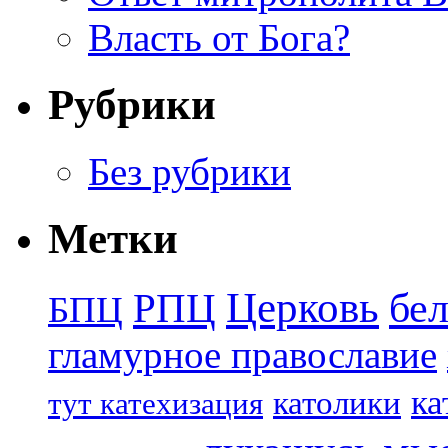
Власть от Бога?
Рубрики
Без рубрики
Метки
Церковь
бе
РПЦ
БПЦ
гламурное православие
ка
католики
тут катехизация