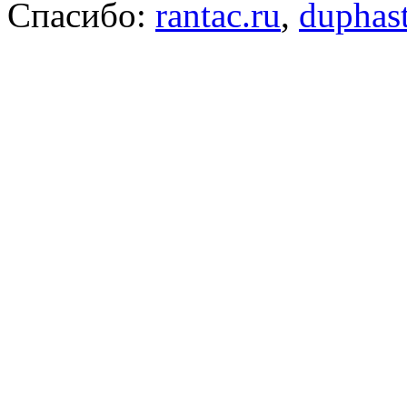
Спасибо:
rantac.ru
,
duphas