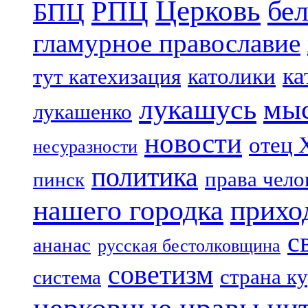
Церковь
бе
РПЦ
БПЦ
гламурное православие
ка
католики
тут катехизация
лукашусь
мы
лукашенко
новости
отец 
несуразности
политика
права чело
пинск
нашего городка
прихо
с
ананас
русская бестолковщина
советизм
страна к
система