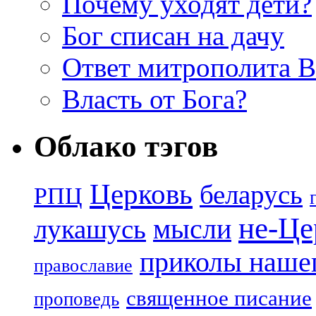
Почему уходят дети?
Бог списан на дачу
Ответ митрополита 
Власть от Бога?
Облако тэгов
Церковь
беларусь
РПЦ
не-Це
лукашусь
мысли
приколы нашег
православие
священное писание
проповедь