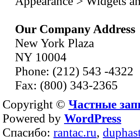
Appearance > Widgets an
Our Company Address
New York Plaza
NY 10004
Phone: (212) 543 -4322
Fax: (800) 343-2365
Copyright ©
Частные зап
Powered by
WordPress
Спасибо:
rantac.ru
,
duphas