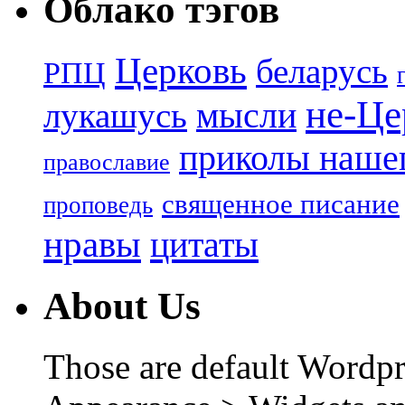
Облако тэгов
Церковь
беларусь
РПЦ
не-Це
лукашусь
мысли
приколы нашег
православие
священное писание
проповедь
нравы
цитаты
About Us
Those are default Wordpr