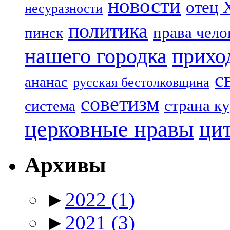
новости
отец 
несуразности
политика
права чело
пинск
нашего городка
прихо
с
ананас
русская бестолковщина
советизм
страна к
система
церковные нравы
ци
Архивы
►
2022
(1)
►
2021
(3)