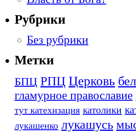
Рубрики
Без рубрики
Метки
Церковь
бе
РПЦ
БПЦ
гламурное православие
ка
католики
тут катехизация
лукашусь
мы
лукашенко