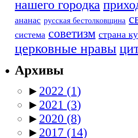
нашего городка
прихо
с
ананас
русская бестолковщина
советизм
страна к
система
церковные нравы
ци
Архивы
►
2022
(1)
►
2021
(3)
►
2020
(8)
►
2017
(14)