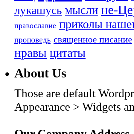
не-Це
лукашусь
мысли
приколы нашег
православие
священное писание
проповедь
нравы
цитаты
About Us
Those are default Wordpr
Appearance > Widgets an
Our Company Address