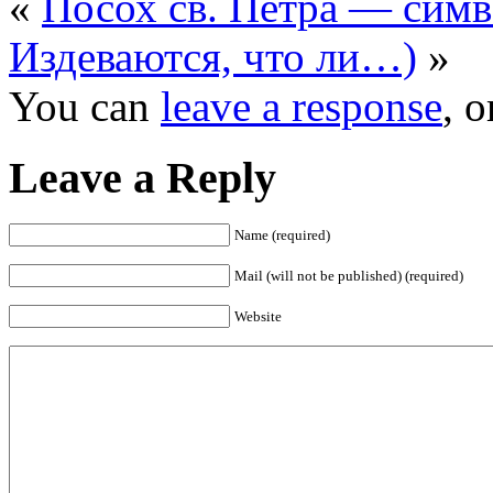
«
Посох св. Петра — симв
Издеваются, что ли…)
»
You can
leave a response
, 
Leave a Reply
Name (required)
Mail (will not be published) (required)
Website