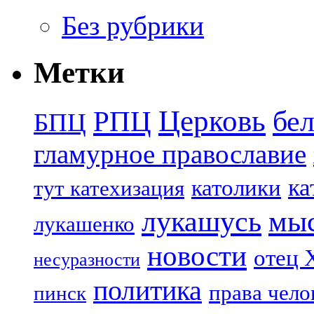
Без рубрики
Метки
Церковь
бе
РПЦ
БПЦ
гламурное православие
ка
католики
тут катехизация
лукашусь
мы
лукашенко
новости
отец 
несуразности
политика
права чело
пинск