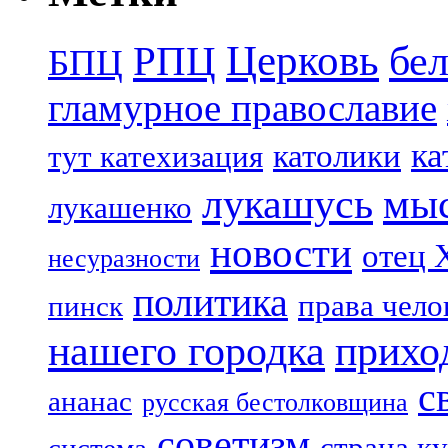
Церковь
бе
РПЦ
БПЦ
гламурное православие
ка
католики
тут катехизация
лукашусь
мы
лукашенко
новости
отец 
несуразности
политика
права чело
пинск
нашего городка
прихо
с
ананас
русская бестолковщина
советизм
страна к